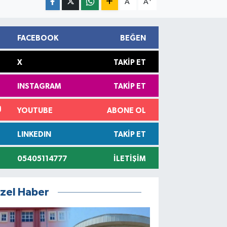
A
A
FACEBOOK
BEĞEN
X
TAKIP ET
INSTAGRAM
TAKIP ET
YOUTUBE
ABONE OL
LINKEDIN
TAKIP ET
05405114777
İLETIŞIM
zel Haber