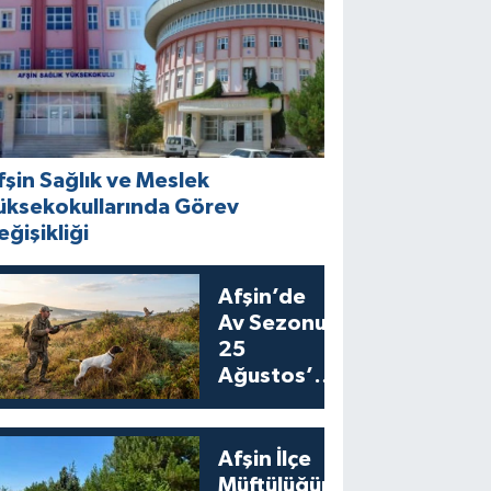
fşin Sağlık ve Meslek
üksekokullarında Görev
eğişikliği
Afşin’de
Av Sezonu
25
Ağustos’ta
Bıldırcın
Avıyla
Açılıyor
Afşin İlçe
Müftülüğünden