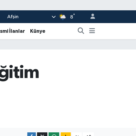
°
Afşin
8
smi İlanlar
Künye
Eğitim
-
+