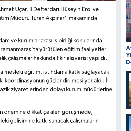
met Uçar, İl Defterdarı Hüseyin Erol ve
 Eğitim Müdürü Turan Akpınar’ı makamında
am ve kurumlar arası iş birliği konularında
A
amanmaraş’ta yürütülen eğitim faaliyetleri
Y
ik çalışmalar hakkında fikir alışverişi yapıldı.
D
a mesleki eğitim, istihdama katkı sağlayacak
i koordinasyonun güçlendirilmesi yer aldı. İl
nazik ziyaretlerinden dolayı kurum müdürlerine
inin önemine dikkat çekilen görüşmede,
eki gelişimine katkı sunacak çalışmaların