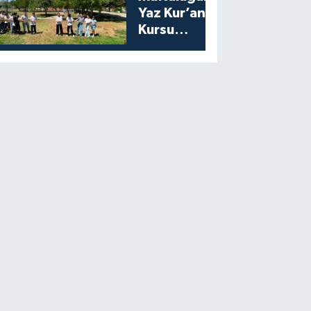
Yaz Kur’an
Kursu
Öğrencilerine
Moral Etkinliği