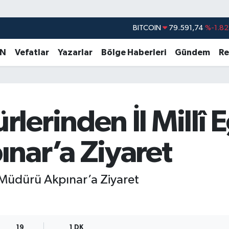
DOLAR
45,43620
%0.02
EURO
53,38690
%0.19
AN
Vefatlar
Yazarlar
Bölge Haberleri
Gündem
Re
STERLİN
61,60380
%0.18
G.ALTIN
6862,09000
%0.19
BİST100
14.598,00
%0
erinden İl Millî 
BITCOIN
79.591,74
%-1.82
nar’a Ziyaret
m Müdürü Akpınar’a Ziyaret
19
1 DK