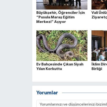
Büyükşehir, Öğrenciler İçin
Vali Ün
“Pusula Maraş Eğitim
Ziyaretçi
Merkezi” Açıyor
Ev Bahçesinde Çıkan Siyah
İklim Dir
Yılan Korkuttu
Birliği
Yorumlar