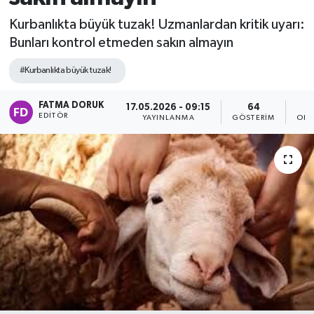
Kurbanlıkta büyük tuzak! Uzmanlardan kritik uyarı:
Bunları kontrol etmeden sakın almayın
#Kurbanlıkta büyük tuzak!
FATMA DORUK
17.05.2026 - 09:15
64
EDITÖR
YAYINLANMA
GÖSTERIM
OKU