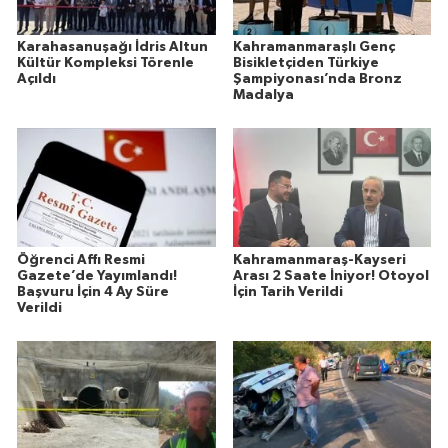
Karahasanuşağı İdris Altun
Kahramanmaraşlı Genç
Kültür Kompleksi Törenle
Bisikletçiden Türkiye
Açıldı
Şampiyonası’nda Bronz
Madalya
Öğrenci Affı Resmi
Kahramanmaraş-Kayseri
Gazete’de Yayımlandı!
Arası 2 Saate İniyor! Otoyol
Başvuru İçin 4 Ay Süre
İçin Tarih Verildi
Verildi