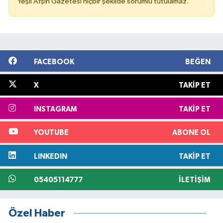
Yeşil Afşin Gazetesi hiçbir şekilde sorumlu tutulamaz.
FACEBOOK
BEĞEN
X
TAKIP ET
INSTAGRAM
TAKIP ET
YOUTUBE
ABONE OL
LINKEDIN
TAKIP ET
05405114777
İLETIŞIM
Özel Haber