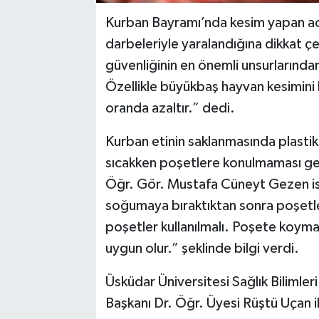
Kurban Bayramı’nda kesim yapan ace
darbeleriyle yaralandığına dikkat ç
güvenliğinin en önemli unsurlarından b
Özellikle büyükbaş hayvan kesimini 
oranda azaltır.” dedi.
Kurban etinin saklanmasında plastik 
sıcakken poşetlere konulmaması ger
Öğr. Gör. Mustafa Cüneyt Gezen ise
soğumaya bıraktıktan sonra poşetler
poşetler kullanılmalı. Poşete koymad
uygun olur.” şeklinde bilgi verdi.
Üsküdar Üniversitesi Sağlık Bilimleri
Başkanı Dr. Öğr. Üyesi Rüştü Uçan i