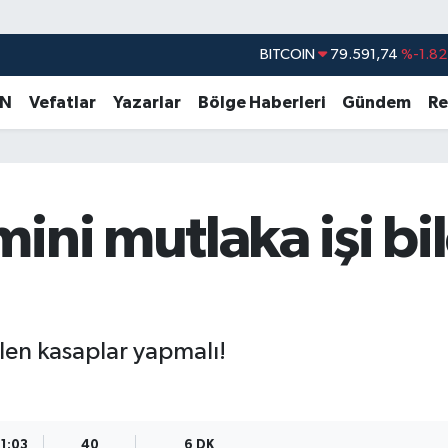
BITCOIN
79.591,74
%-1.82
DOLAR
45,43620
%0.02
AN
Vefatlar
Yazarlar
Bölge Haberleri
Gündem
Re
EURO
53,38690
%0.19
STERLİN
61,60380
%0.18
G.ALTIN
6862,09000
%0.19
ini mutlaka işi bi
BİST100
14.598,00
%0
ilen kasaplar yapmalı!
11:03
40
6 DK