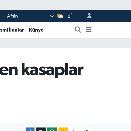
°
Afşin
8
smi İlanlar
Künye
len kasaplar
-
+