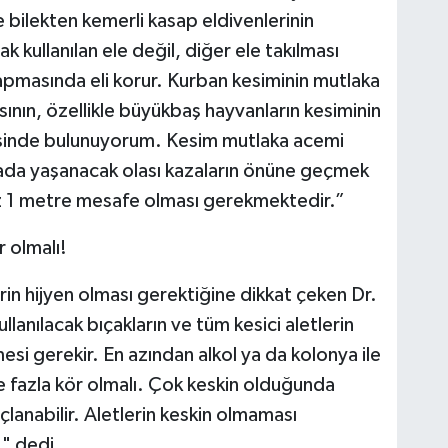
ve bilekten kemerli kasap eldivenlerinin
ak kullanılan ele değil, diğer ele takılması
sapmasında eli korur. Kurban kesiminin mutlaka
sının, özellikle büyükbaş hayvanların kesiminin
isinde bulunuyorum. Kesim mutlaka acemi
rada yaşanacak olası kazaların önüne geçmek
n az 1 metre mesafe olması gerekmektedir.”
r olmalı!
erin hijyen olması gerektiğine dikkat çeken Dr.
anılacak bıçakların ve tüm kesici aletlerin
si gerekir. En azından alkol ya da kolonya ile
 de fazla kör olmalı. Çok keskin olduğunda
lanabilir. Aletlerin keskin olmaması
" dedi.