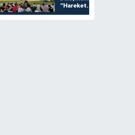
“Harekete
Geç”
Programına
Yoğun İlgi