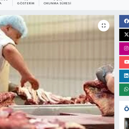
A
GÖSTERIM
OKUNMA SÜRESI
Ö