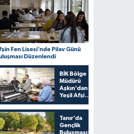
fşin Fen Lisesi’nde Pilav Günü
uluşması Düzenlendi
BİK Bölge
Müdürü
Aşkın’dan
Yeşil Afşin
Gazetesi’ne
Ziyaret
Tanır’da
Gençlik
Buluşması: