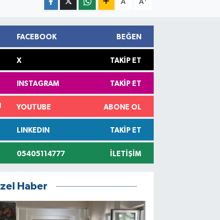
A
A
FACEBOOK
BEĞEN
X
TAKIP ET
INSTAGRAM
TAKIP ET
YOUTUBE
ABONE OL
LINKEDIN
TAKIP ET
05405114777
İLETIŞIM
zel Haber