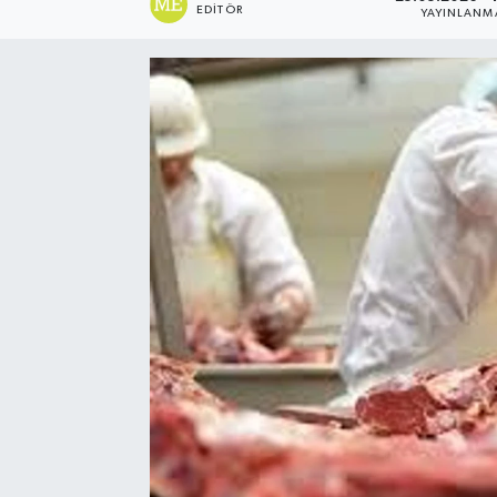
EDITÖR
YAYINLANM