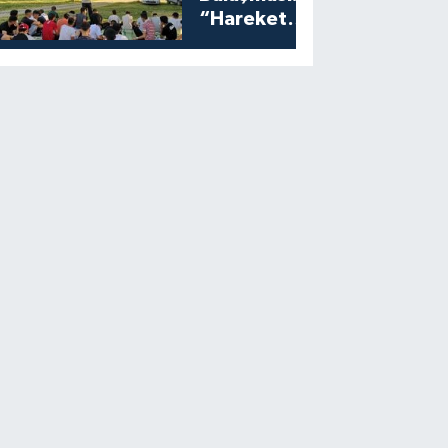
“Harekete
Geç”
Programına
Yoğun İlgi