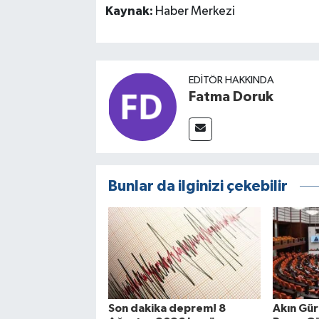
Kaynak:
Haber Merkezi
EDITÖR HAKKINDA
Fatma Doruk
Bunlar da ilginizi çekebilir
Son dakika deprem! 8
Akın Gür