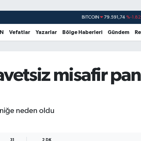
BITCOIN
79.591,74
%-1.82
DOLAR
45,43620
%0.02
AN
Vefatlar
Yazarlar
Bölge Haberleri
Gündem
Re
EURO
53,38690
%0.19
STERLİN
61,60380
%0.18
G.ALTIN
6862,09000
%0.19
avetsiz misafir pa
BİST100
14.598,00
%0
aniğe neden oldu
31
2 DK