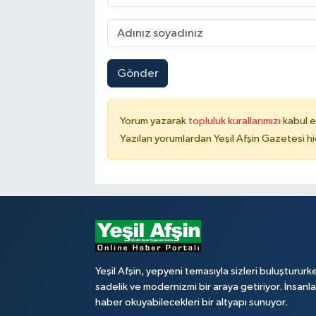
Gönder
Yorum yazarak
topluluk kurallarımızı
kabul e
Yazılan yorumlardan Yeşil Afşin Gazetesi hi
Yeşil Afşin, yepyeni temasıyla sizleri buluştururk
sadelik ve modernizmi bir araya getiriyor. İnsanl
haber okuyabilecekleri bir altyapı sunuyor.