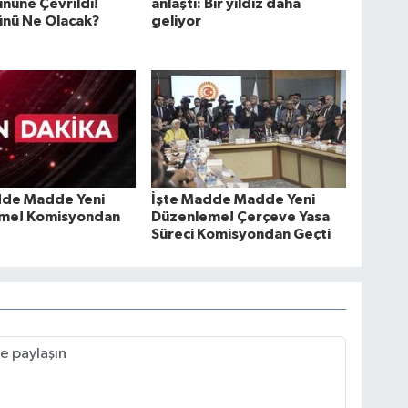
nüne Çevrildi!
anlaştı: Bir yıldız daha
ünü Ne Olacak?
geliyor
dde Madde Yeni
İşte Madde Madde Yeni
me! Komisyondan
Düzenleme! Çerçeve Yasa
Süreci Komisyondan Geçti