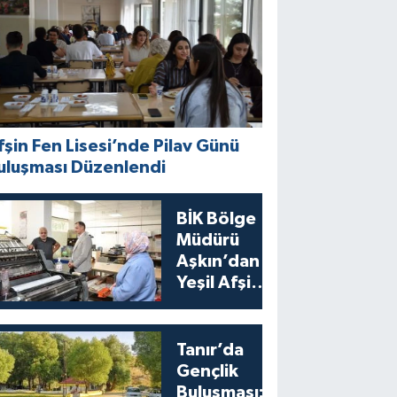
fşin Fen Lisesi’nde Pilav Günü
uluşması Düzenlendi
BİK Bölge
Müdürü
Aşkın’dan
Yeşil Afşin
Gazetesi’ne
Ziyaret
Tanır’da
Gençlik
Buluşması: