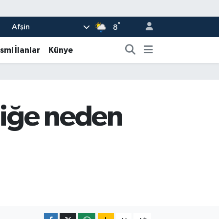
°
Afşin
8
smi İlanlar
Künye
niğe neden
-
+