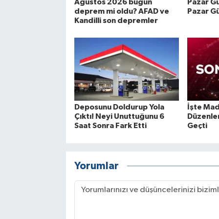
Ağustos 2026 bugün
Pazar Gü
deprem mi oldu? AFAD ve
Pazar G
Kandilli son depremler
Deposunu Doldurup Yola
İşte Ma
Çıktı! Neyi Unuttuğunu 6
Düzenle
Saat Sonra Fark Etti
Geçti
Yorumlar