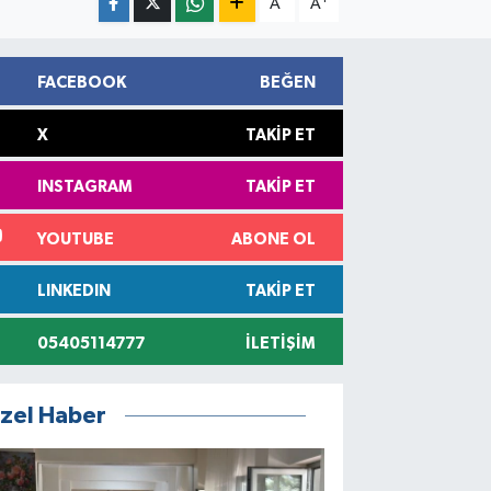
A
A
FACEBOOK
BEĞEN
X
TAKIP ET
INSTAGRAM
TAKIP ET
YOUTUBE
ABONE OL
LINKEDIN
TAKIP ET
05405114777
İLETIŞIM
zel Haber