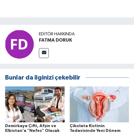
EDITÖR HAKKINDA
FATMA DORUK
Bunlar da ilginizi çekebilir
Demirkaya Çifti, Afşin ve
Çikolata Kistinin
Elbistan’a "Nefes" Olacak
Tedavisinde Yeni Dönem