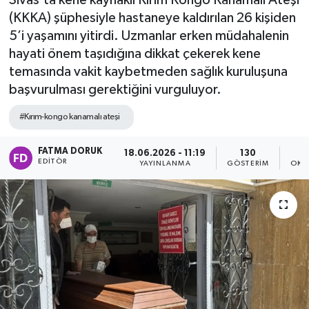
Sivas’ta kene kaynaklı Kırım Kongo Kanamalı Ateşi
(KKKA) şüphesiyle hastaneye kaldırılan 26 kişiden
5’i yaşamını yitirdi. Uzmanlar erken müdahalenin
hayati önem taşıdığına dikkat çekerek kene
temasında vakit kaybetmeden sağlık kuruluşuna
başvurulması gerektiğini vurguluyor.
#Kırım-kongo kanamalı ateşi
FATMA DORUK
18.06.2026 - 11:19
130
EDITÖR
YAYINLANMA
GÖSTERIM
OKU