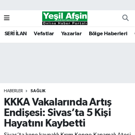
Vefatlar
Kahramanmaraş Nöbetçi Eczaneler
SERİ İLAN
Vefatlar
Yazarlar
Bölge Haberleri
Kahramanmaraş Hava Durumu
Kahramanmaraş Namaz Vakitleri
Kahramanmaraş Trafik Yoğunluk Haritası
Süper Lig Puan Durumu ve Fikstür
HABERLER
SAĞLIK
KKKA Vakalarında Artış
Tüm Manşetler
Endişesi: Sivas’ta 5 Kişi
Son Dakika Haberleri
Hayatını Kaybetti
Haber Arşivi