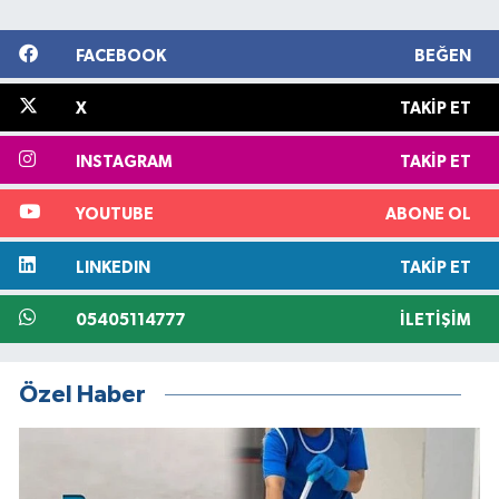
FACEBOOK
BEĞEN
X
TAKIP ET
INSTAGRAM
TAKIP ET
YOUTUBE
ABONE OL
LINKEDIN
TAKIP ET
05405114777
İLETIŞIM
Özel Haber