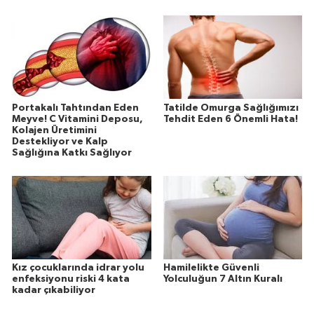
Portakalı Tahtından Eden
Tatilde Omurga Sağlığımızı
Meyve! C Vitamini Deposu,
Tehdit Eden 6 Önemli Hata!
Kolajen Üretimini
Destekliyor ve Kalp
Sağlığına Katkı Sağlıyor
Kız çocuklarında idrar yolu
Hamilelikte Güvenli
enfeksiyonu riski 4 kata
Yolculuğun 7 Altın Kuralı
kadar çıkabiliyor