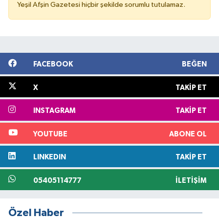
Yeşil Afşin Gazetesi hiçbir şekilde sorumlu tutulamaz.
FACEBOOK
BEĞEN
X
TAKIP ET
INSTAGRAM
TAKIP ET
YOUTUBE
ABONE OL
LINKEDIN
TAKIP ET
05405114777
İLETIŞIM
Özel Haber