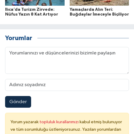
Ilıca’da Turizm Zirvede:
Yamaçlarda Alın Teri:
Nüfus Yazın 8 Kat Artıyor
Buğdaylar İmeceyle Biçiliyor
Yorumlar
Gönder
Yorum yazarak
topluluk kurallarımızı
kabul etmiş bulunuyor
ve tüm sorumluluğu üstleniyorsunuz. Yazılan yorumlardan