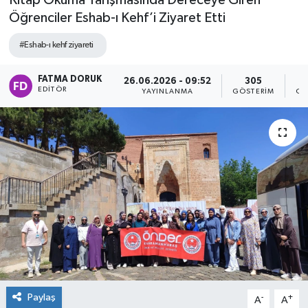
Kitap Okuma Yarışmasında Dereceye Giren
Öğrenciler Eshab-ı Kehf’i Ziyaret Etti
#Eshab-ı kehf ziyareti
FATMA DORUK
26.06.2026 - 09:52
305
EDITÖR
YAYINLANMA
GÖSTERIM
OK
Paylaş
-
+
A
A