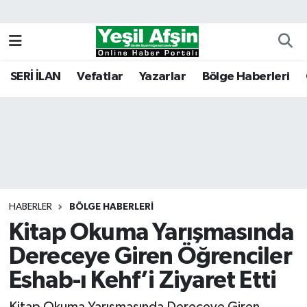
Vefatlar
Kahramanmaraş Nöbetçi Eczaneler
SERİ İLAN
Vefatlar
Yazarlar
Bölge Haberleri
Kahramanmaraş Hava Durumu
Kahramanmaraş Namaz Vakitleri
Kahramanmaraş Trafik Yoğunluk Haritası
Süper Lig Puan Durumu ve Fikstür
HABERLER
BÖLGE HABERLERI
Kitap Okuma Yarışmasında
Tüm Manşetler
Dereceye Giren Öğrenciler
Son Dakika Haberleri
Eshab-ı Kehf’i Ziyaret Etti
Haber Arşivi