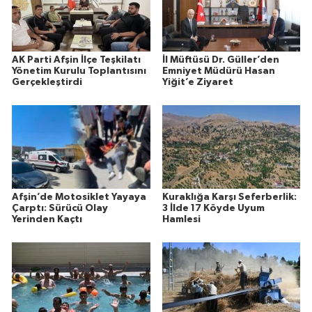
AK Parti Afşin İlçe Teşkilatı
İl Müftüsü Dr. Güller’den
Yönetim Kurulu Toplantısını
Emniyet Müdürü Hasan
Gerçekleştirdi
Yiğit’e Ziyaret
Afşin’de Motosiklet Yayaya
Kuraklığa Karşı Seferberlik:
Çarptı: Sürücü Olay
3 İlde 17 Köyde Uyum
Yerinden Kaçtı
Hamlesi