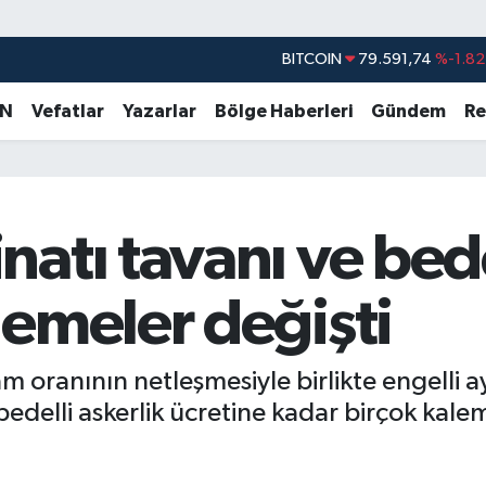
DOLAR
45,43620
%0.02
EURO
53,38690
%0.19
AN
Vefatlar
Yazarlar
Bölge Haberleri
Gündem
Re
STERLİN
61,60380
%0.18
G.ALTIN
6862,09000
%0.19
BİST100
14.598,00
%0
atı tavanı ve bede
BITCOIN
79.591,74
%-1.82
emeler değişti
oranının netleşmesiyle birlikte engelli ay
delli askerlik ücretine kadar birçok kalem