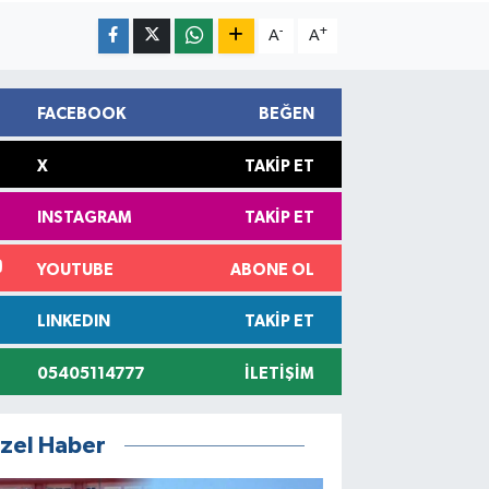
-
+
A
A
FACEBOOK
BEĞEN
X
TAKIP ET
INSTAGRAM
TAKIP ET
YOUTUBE
ABONE OL
LINKEDIN
TAKIP ET
05405114777
İLETIŞIM
zel Haber