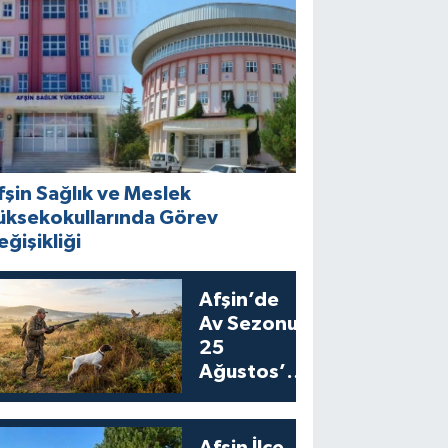
fşin Sağlık ve Meslek
üksekokullarında Görev
eğişikliği
Afşin’de
Av Sezonu
25
Ağustos’ta
Bıldırcın
Avıyla
Açılıyor