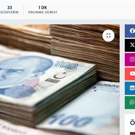
33
1 DK
GÖSTERIM
OKUNMA SÜRESI
Ö