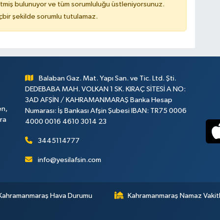
tmiş bulunuyor ve tüm sorumluluğu üstleniyorsunuz.
çbir şekilde sorumlu tutulamaz.
Balaban Gaz. Mat. Yapı San. ve Tic. Ltd. Şti.
DEDEBABA MAH. VOLKAN 1 SK. KIRAÇ SİTESİ A NO:
3AD AFŞİN / KAHRAMANMARAŞ Banka Hesap
en,
Numarası: İş Bankası Afşin Şubesi IBAN: TR75 0006
ara
4000 0016 4610 3014 23
3445114777
info@yesilafsin.com
Kahramanmaraş Hava Durumu
Kahramanmaraş Namaz Vakitl