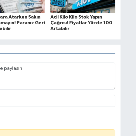
ara Atarken Sakın
Acil Kilo Kilo Stok Yapın
mayın! Paranız Geri
Çağrısı! Fiyatlar Yüzde 100
bilir
Artabilir