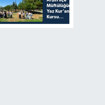
Afşin İlçe
Müftülüğünden
Yaz Kur’an
Kursu
Öğrencilerine
Moral Etkinliği