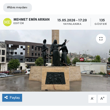
#Kıbrıs meydanı
MEHMET EMIN ARIKAN
15.05.2026 - 17:20
135
EDITÖR
YAYINLANMA
GÖSTERIM
Paylaş
-
+
A
A