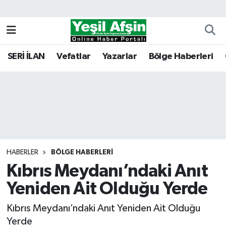
Vefatlar
Kahramanmaraş Nöbetçi Eczaneler
SERİ İLAN
Vefatlar
Yazarlar
Bölge Haberleri
Kahramanmaraş Hava Durumu
Kahramanmaraş Namaz Vakitleri
Kahramanmaraş Trafik Yoğunluk Haritası
Süper Lig Puan Durumu ve Fikstür
HABERLER
BÖLGE HABERLERI
Kıbrıs Meydanı’ndaki Anıt
Tüm Manşetler
Yeniden Ait Olduğu Yerde
Son Dakika Haberleri
Kıbrıs Meydanı’ndaki Anıt Yeniden Ait Olduğu
Haber Arşivi
Yerde