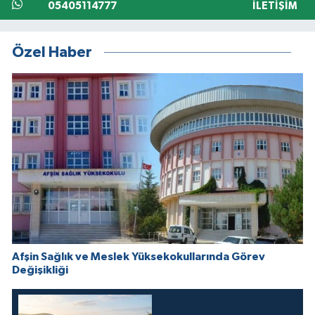
05405114777
İLETIŞIM
Özel Haber
Afşin Sağlık ve Meslek Yüksekokullarında Görev
Değişikliği