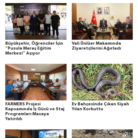
Büyükşehir, Öğrenciler İçin
Vali Ünlüer Makamında
“Pusula Maraş Eğitim
Ziyaretçilerini Ağırladı
Merkezi” Açıyor
FARMERS Projesi
Ev Bahçesinde Çıkan Siyah
Kapsamında İş Gücü ve Staj
Yılan Korkuttu
Programları Masaya
Yatırıldı