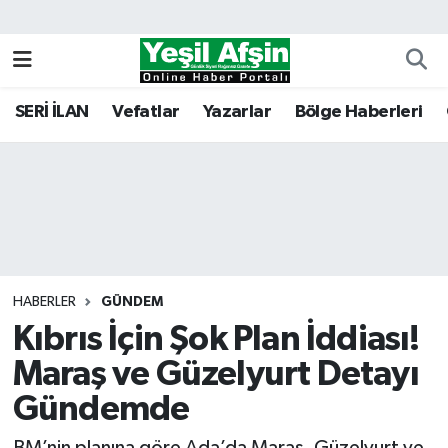
Vefatlar
Kahramanmaraş Nöbetçi Eczaneler
SERİ İLAN
Vefatlar
Yazarlar
Bölge Haberleri
Kahramanmaraş Hava Durumu
Kahramanmaraş Namaz Vakitleri
Kahramanmaraş Trafik Yoğunluk Haritası
Süper Lig Puan Durumu ve Fikstür
HABERLER
GÜNDEM
Kıbrıs İçin Şok Plan İddiası!
Tüm Manşetler
Maraş ve Güzelyurt Detayı
Son Dakika Haberleri
Gündemde
Haber Arşivi