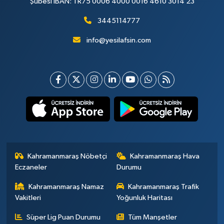
Şubesi IBAN: TR75 0006 4000 0016 4610 3014 23
3445114777
info@yesilafsin.com
Kahramanmaraş Nöbetçi
Kahramanmaraş Hava
Eczaneler
Durumu
Kahramanmaraş Namaz
Kahramanmaraş Trafik
Vakitleri
Yoğunluk Haritası
Süper Lig Puan Durumu
Tüm Manşetler