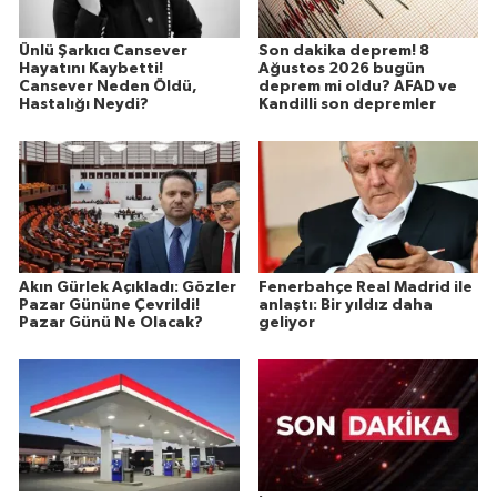
Ünlü Şarkıcı Cansever
Son dakika deprem! 8
Hayatını Kaybetti!
Ağustos 2026 bugün
Cansever Neden Öldü,
deprem mi oldu? AFAD ve
Hastalığı Neydi?
Kandilli son depremler
Akın Gürlek Açıkladı: Gözler
Fenerbahçe Real Madrid ile
Pazar Gününe Çevrildi!
anlaştı: Bir yıldız daha
Pazar Günü Ne Olacak?
geliyor