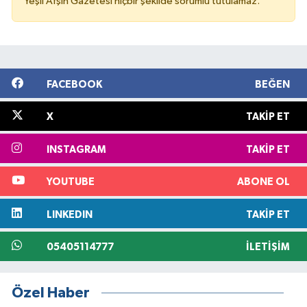
Yeşil Afşin Gazetesi hiçbir şekilde sorumlu tutulamaz.
FACEBOOK
BEĞEN
X
TAKIP ET
INSTAGRAM
TAKIP ET
YOUTUBE
ABONE OL
LINKEDIN
TAKIP ET
05405114777
İLETIŞIM
Özel Haber