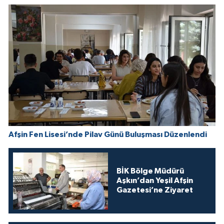
Afşin Fen Lisesi’nde Pilav Günü Buluşması Düzenlendi
BİK Bölge Müdürü
Aşkın’dan Yeşil Afşin
Gazetesi’ne Ziyaret