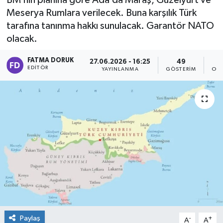
BM’nin planına göre Ada’da Maraş, Güzelyurt ve
Meserya Rumlara verilecek. Buna karşılık Türk
tarafına tanınma hakkı sunulacak. Garantör NATO
olacak.
FATMA DORUK
27.06.2026 - 16:25
49
EDITÖR
YAYINLANMA
GÖSTERIM
OKU
Paylaş
-
+
A
A