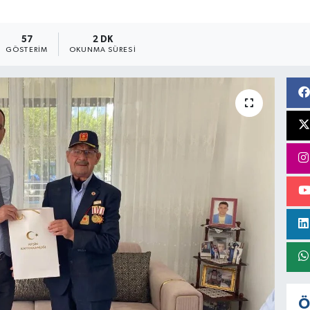
57
2 DK
GÖSTERIM
OKUNMA SÜRESI
Ö