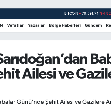
DOLAR
45,43620
%0.02
EURO
53,38690
%0.19
AN
Vefatlar
Yazarlar
Bölge Haberleri
Gündem
Re
STERLİN
61,60380
%0.18
G.ALTIN
6862,09000
%0.19
BİST100
14.598,00
%0
arıdoğan’dan Bab
BITCOIN
79.591,74
%-1.82
it Ailesi ve Gazil
lar Günü’nde Şehit Ailesi ve Gazilere An