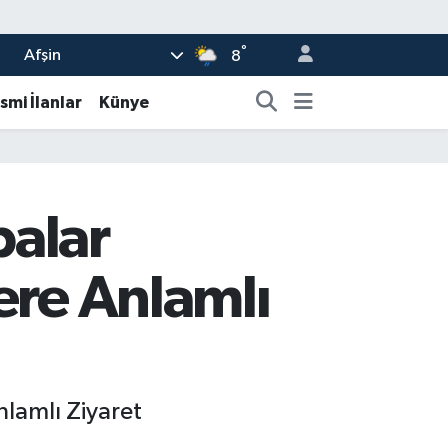
°
Afşin
8
smi İlanlar
Künye
alar
ere Anlamlı
lamlı Ziyaret