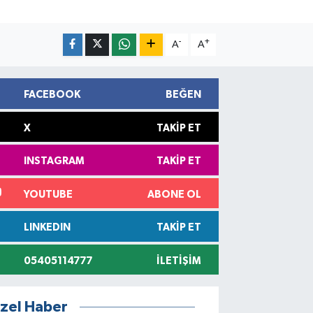
-
+
A
A
FACEBOOK
BEĞEN
X
TAKIP ET
INSTAGRAM
TAKIP ET
YOUTUBE
ABONE OL
LINKEDIN
TAKIP ET
05405114777
İLETIŞIM
zel Haber