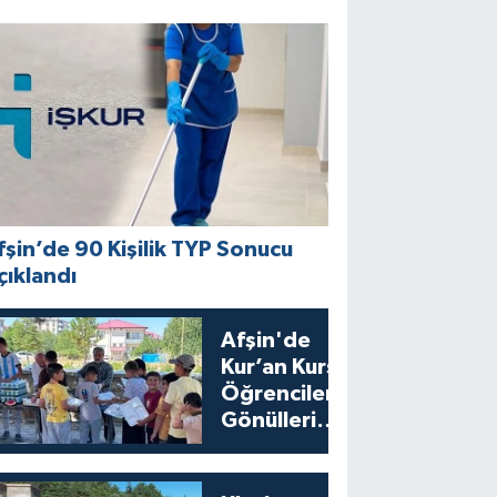
fşin’de 90 Kişilik TYP Sonucu
çıklandı
Afşin'de
Kur’an Kursu
Öğrencilerine
Gönülleri
Isıtan İkram