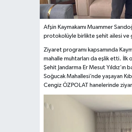
Afşin Kaymakamı Muammer Sarıdoğan
protokolüyle birlikte şehit ailesi ve 
Ziyaret programı kapsamında Kaymak
mahalle muhtarları da eşlik etti. İ
Şehit Jandarma Er Mesut Yıldız’ın b
Soğucak Mahallesi’nde yaşayan Kıbrı
Cengiz ÖZPOLAT hanelerinde ziyaret