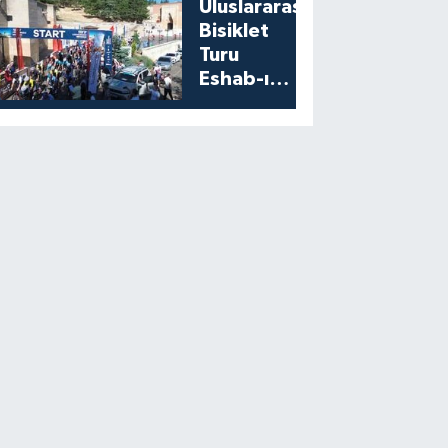
Uluslararası
Bisiklet
Turu
Eshab-ı
Kehf’ten
Start Aldı