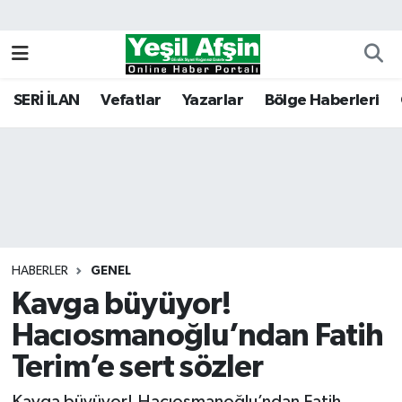
Vefatlar
Kahramanmaraş Nöbetçi Eczaneler
SERİ İLAN
Vefatlar
Yazarlar
Bölge Haberleri
Kahramanmaraş Hava Durumu
Kahramanmaraş Namaz Vakitleri
Kahramanmaraş Trafik Yoğunluk Haritası
Süper Lig Puan Durumu ve Fikstür
HABERLER
GENEL
Kavga büyüyor!
Tüm Manşetler
Hacıosmanoğlu’ndan Fatih
Son Dakika Haberleri
Terim’e sert sözler
Haber Arşivi