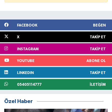
FACEBOOK
BEĞEN
X
TAKIP ET
INSTAGRAM
TAKIP ET
YOUTUBE
ABONE OL
LINKEDIN
TAKIP ET
05405114777
İLETIŞIM
Özel Haber