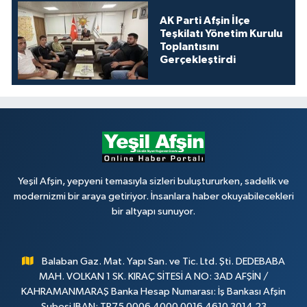
AK Parti Afşin İlçe
Teşkilatı Yönetim Kurulu
Toplantısını
Gerçekleştirdi
Yeşil Afşin, yepyeni temasıyla sizleri buluştururken, sadelik ve
modernizmi bir araya getiriyor. İnsanlara haber okuyabilecekleri
bir altyapı sunuyor.
Balaban Gaz. Mat. Yapı San. ve Tic. Ltd. Şti. DEDEBABA
MAH. VOLKAN 1 SK. KIRAÇ SİTESİ A NO: 3AD AFŞİN /
KAHRAMANMARAŞ Banka Hesap Numarası: İş Bankası Afşin
Şubesi IBAN: TR75 0006 4000 0016 4610 3014 23