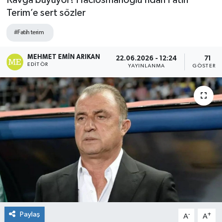
Kavga büyüyor! Hacıosmanoğlu’ndan Fatih
Terim’e sert sözler
#Fatih terim
MEHMET EMIN ARIKAN
22.06.2026 - 12:24
71
EDITÖR
YAYINLANMA
GÖSTERI
Paylaş
-
+
A
A