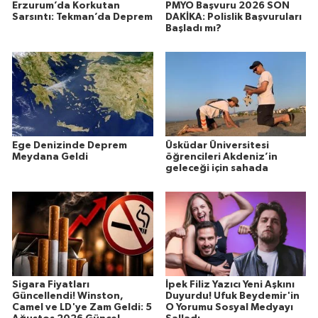
Erzurum’da Korkutan
PMYO Başvuru 2026 SON
Sarsıntı: Tekman’da Deprem
DAKİKA: Polislik Başvuruları
Başladı mı?
Ege Denizinde Deprem
Üsküdar Üniversitesi
Meydana Geldi
öğrencileri Akdeniz’in
geleceği için sahada
Sigara Fiyatları
İpek Filiz Yazıcı Yeni Aşkını
Güncellendi! Winston,
Duyurdu! Ufuk Beydemir'in
Camel ve LD'ye Zam Geldi: 5
O Yorumu Sosyal Medyayı