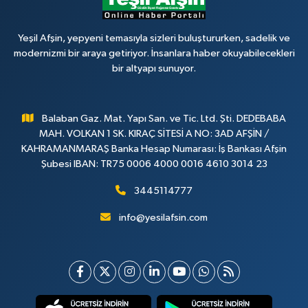
Yeşil Afşin, yepyeni temasıyla sizleri buluştururken, sadelik ve
modernizmi bir araya getiriyor. İnsanlara haber okuyabilecekleri
bir altyapı sunuyor.
Balaban Gaz. Mat. Yapı San. ve Tic. Ltd. Şti. DEDEBABA
MAH. VOLKAN 1 SK. KIRAÇ SİTESİ A NO: 3AD AFŞİN /
KAHRAMANMARAŞ Banka Hesap Numarası: İş Bankası Afşin
Şubesi IBAN: TR75 0006 4000 0016 4610 3014 23
3445114777
info@yesilafsin.com