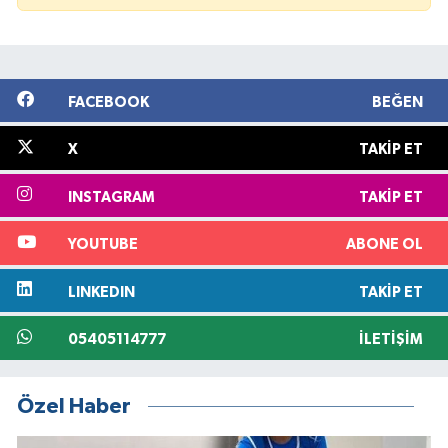
FACEBOOK
BEĞEN
X
TAKIP ET
INSTAGRAM
TAKIP ET
YOUTUBE
ABONE OL
LINKEDIN
TAKIP ET
05405114777
İLETIŞIM
Özel Haber