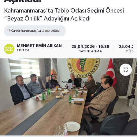
Kahramanmaraş’ta Tabip Odası Seçimi Öncesi
“Beyaz Önlük” Adaylığını Açıkladı
#Kahramanmaraş’ta tabip odası
MEHMET EMIN ARIKAN
25.04.2026 - 16:38
25.04.20
EDITÖR
YAYINLANMA
GÜNC