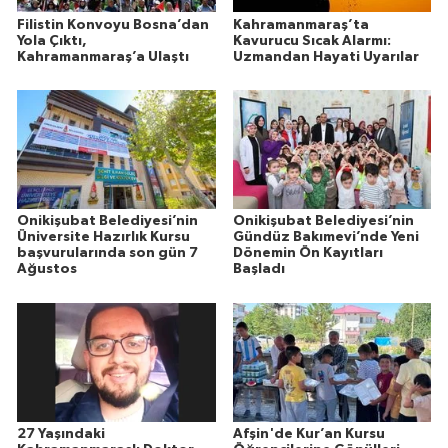
Filistin Konvoyu Bosna’dan
Kahramanmaraş’ta
Yola Çıktı,
Kavurucu Sıcak Alarmı:
Kahramanmaraş’a Ulaştı
Uzmandan Hayati Uyarılar
Onikişubat Belediyesi’nin
Onikişubat Belediyesi’nin
Üniversite Hazırlık Kursu
Gündüz Bakımevi’nde Yeni
başvurularında son gün 7
Dönemin Ön Kayıtları
Ağustos
Başladı
27 Yaşındaki
Afşin'de Kur’an Kursu