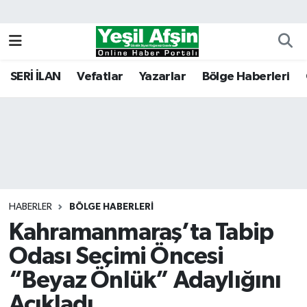
Vefatlar
Kahramanmaraş Nöbetçi Eczaneler
SERİ İLAN
Vefatlar
Yazarlar
Bölge Haberleri
Kahramanmaraş Hava Durumu
Kahramanmaraş Namaz Vakitleri
Kahramanmaraş Trafik Yoğunluk Haritası
Süper Lig Puan Durumu ve Fikstür
HABERLER
BÖLGE HABERLERI
Kahramanmaraş’ta Tabip
Tüm Manşetler
Odası Seçimi Öncesi
Son Dakika Haberleri
“Beyaz Önlük” Adaylığını
Haber Arşivi
Açıkladı