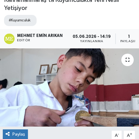
Kahramanmaraş’ta Kuyumculukta Yeni Nesil
Yetişiyor
#Kuyumculuk
MEHMET EMIN ARIKAN
05.06.2026 - 14:19
1
EDITÖR
YAYINLANMA
PAYLAŞIM
Paylaş
-
+
A
A