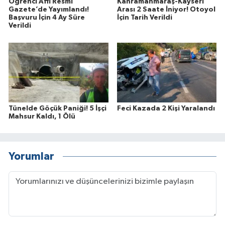
Öğrenci Affı Resmi
Kahramanmaraş-Kayseri
Gazete’de Yayımlandı!
Arası 2 Saate İniyor! Otoyol
Başvuru İçin 4 Ay Süre
İçin Tarih Verildi
Verildi
Tünelde Göçük Paniği! 5 İşçi
Feci Kazada 2 Kişi Yaralandı
Mahsur Kaldı, 1 Ölü
Yorumlar