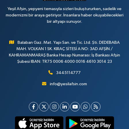
Yeşil Afşin, yepyeni temasıyla sizleri buluştururken, sadelik ve
modernizmi bir araya getiriyor. İnsanlara haber okuyabilecekleri
bir altyapı sunuyor.
Balaban Gaz. Mat. Yapı San. ve Tic. Ltd. Şti. DEDEBABA
MAH. VOLKAN 1 SK. KIRAÇ SİTESİ A NO: 3AD AFŞİN /
KAHRAMANMARAŞ Banka Hesap Numarası: İş Bankası Afşin
Şubesi IBAN: TR75 0006 4000 0016 4610 3014 23
3445114777
info@yesilafsin.com