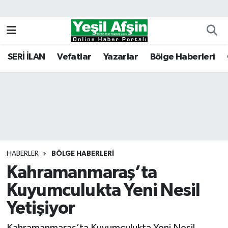
Vefatlar
Kahramanmaraş Nöbetçi Eczaneler
SERİ İLAN
Vefatlar
Yazarlar
Bölge Haberleri
Kahramanmaraş Hava Durumu
Kahramanmaraş Namaz Vakitleri
Kahramanmaraş Trafik Yoğunluk Haritası
Süper Lig Puan Durumu ve Fikstür
HABERLER
BÖLGE HABERLERI
Kahramanmaraş’ta
Tüm Manşetler
Kuyumculukta Yeni Nesil
Son Dakika Haberleri
Yetişiyor
Haber Arşivi