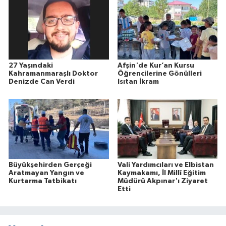
27 Yaşındaki
Afşin'de Kur’an Kursu
Kahramanmaraşlı Doktor
Öğrencilerine Gönülleri
Denizde Can Verdi
Isıtan İkram
Büyükşehirden Gerçeği
Vali Yardımcıları ve Elbistan
Aratmayan Yangın ve
Kaymakamı, İl Millî Eğitim
Kurtarma Tatbikatı
Müdürü Akpınar'ı Ziyaret
Etti