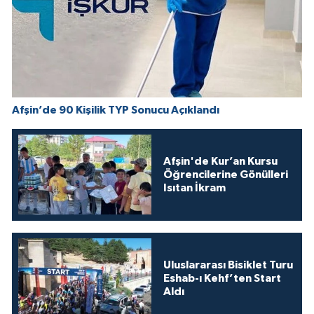
Afşin’de 90 Kişilik TYP Sonucu Açıklandı
Afşin'de Kur’an Kursu
Öğrencilerine Gönülleri
Isıtan İkram
Uluslararası Bisiklet Turu
Eshab-ı Kehf’ten Start
Aldı