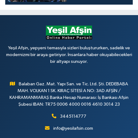
Yeşil Afşin, yepyeni temasıyla sizleri buluştururken, sadelik ve
modernizmi bir araya getiriyor. İnsanlara haber okuyabilecekleri
bir altyapı sunuyor.
Balaban Gaz. Mat. Yapı San. ve Tic. Ltd. Şti. DEDEBABA
MAH. VOLKAN 1 SK. KIRAÇ SİTESİ A NO: 3AD AFŞİN /
KAHRAMANMARAŞ Banka Hesap Numarası: İş Bankası Afşin
Şubesi IBAN: TR75 0006 4000 0016 4610 3014 23
3445114777
info@yesilafsin.com