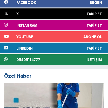
FACEBOOK
BEĞEN
X
TAKIP ET
INSTAGRAM
TAKIP ET
YOUTUBE
ABONE OL
LINKEDIN
TAKIP ET
05405114777
İLETIŞIM
Özel Haber