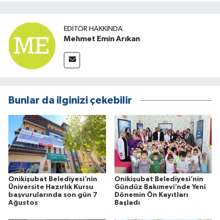
EDITÖR HAKKINDA
Mehmet Emin Arıkan
Bunlar da ilginizi çekebilir
Onikişubat Belediyesi’nin
Onikişubat Belediyesi’nin
Üniversite Hazırlık Kursu
Gündüz Bakımevi’nde Yeni
başvurularında son gün 7
Dönemin Ön Kayıtları
Ağustos
Başladı