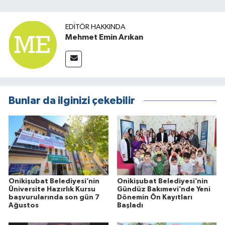
EDITÖR HAKKINDA
Mehmet Emin Arıkan
Bunlar da ilginizi çekebilir
Onikişubat Belediyesi’nin
Onikişubat Belediyesi’nin
Üniversite Hazırlık Kursu
Gündüz Bakımevi’nde Yeni
başvurularında son gün 7
Dönemin Ön Kayıtları
Ağustos
Başladı