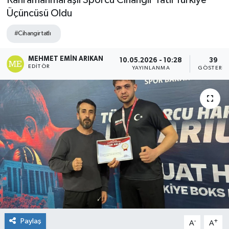
Kahramanmaraşlı Sporcu Cihangir Tatlı Türkiye
Üçüncüsü Oldu
#Cihangir tatlı
MEHMET EMIN ARIKAN
10.05.2026 - 10:28
39
EDITÖR
YAYINLANMA
GÖSTERIM
Paylaş
-
+
A
A