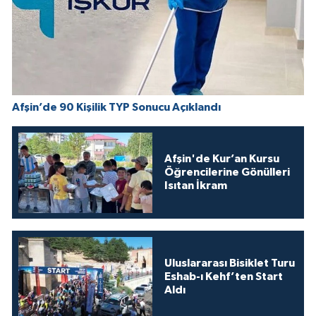
Afşin’de 90 Kişilik TYP Sonucu Açıklandı
Afşin'de Kur’an Kursu
Öğrencilerine Gönülleri
Isıtan İkram
Uluslararası Bisiklet Turu
Eshab-ı Kehf’ten Start
Aldı