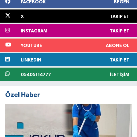
FACEBOOK
BEĞEN
X
TAKIP ET
INSTAGRAM
TAKIP ET
YOUTUBE
ABONE OL
LINKEDIN
TAKIP ET
05405114777
İLETIŞIM
Özel Haber