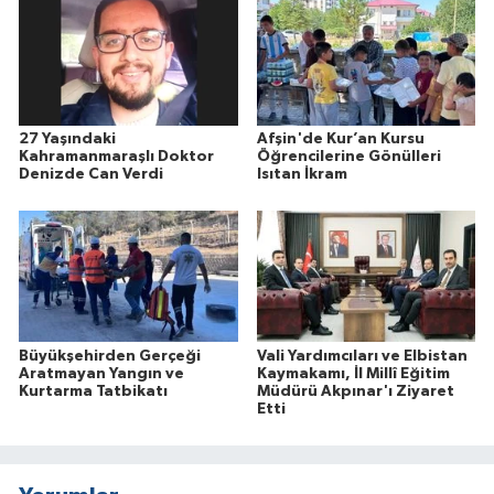
27 Yaşındaki
Afşin'de Kur’an Kursu
Kahramanmaraşlı Doktor
Öğrencilerine Gönülleri
Denizde Can Verdi
Isıtan İkram
Büyükşehirden Gerçeği
Vali Yardımcıları ve Elbistan
Aratmayan Yangın ve
Kaymakamı, İl Millî Eğitim
Kurtarma Tatbikatı
Müdürü Akpınar'ı Ziyaret
Etti