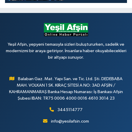
Yeşil Afşin, yepyeni temasıyla sizleri buluştururken, sadelik ve
modernizmi bir araya getiriyor. İnsanlara haber okuyabilecekleri
bir altyapı sunuyor.
Balaban Gaz. Mat. Yapı San. ve Tic. Ltd. Şti. DEDEBABA
MAH. VOLKAN 1 SK. KIRAÇ SİTESİ A NO: 3AD AFŞİN /
KAHRAMANMARAŞ Banka Hesap Numarası: İş Bankası Afşin
Şubesi IBAN: TR75 0006 4000 0016 4610 3014 23
3445114777
info@yesilafsin.com