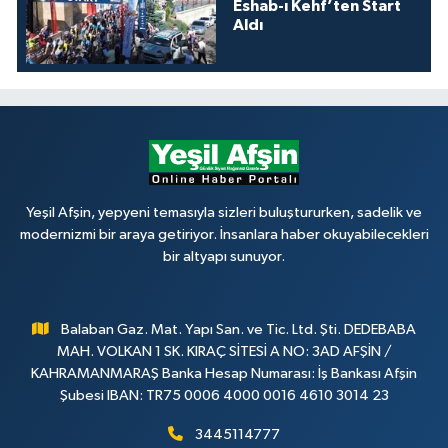
Eshab-ı Kehf’ten Start
Aldı
Yeşil Afşin, yepyeni temasıyla sizleri buluştururken, sadelik ve
modernizmi bir araya getiriyor. İnsanlara haber okuyabilecekleri
bir altyapı sunuyor.
Balaban Gaz. Mat. Yapı San. ve Tic. Ltd. Şti. DEDEBABA
MAH. VOLKAN 1 SK. KIRAÇ SİTESİ A NO: 3AD AFŞİN /
KAHRAMANMARAŞ Banka Hesap Numarası: İş Bankası Afşin
Şubesi IBAN: TR75 0006 4000 0016 4610 3014 23
3445114777