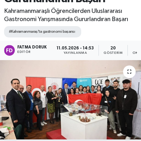
Kahramanmaraşlı Öğrencilerden Uluslararası
Gastronomi Yarışmasında Gururlandıran Başarı
#Kahramanmaraş'ta gastronomi başarısı
FATMA DORUK
11.05.2026 - 14:53
20
EDITÖR
YAYINLANMA
GÖSTERIM
OKU