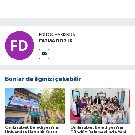
EDITÖR HAKKINDA
FATMA DORUK
Bunlar da ilginizi çekebilir
Onikişubat Belediyesi’nin
Onikişubat Belediyesi’nin
Üniversite Hazırlık Kursu
Gündüz Bakımevi’nde Yeni