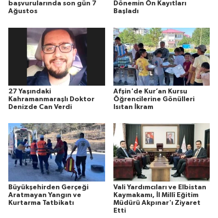
başvurularında son gün 7
Dönemin Ön Kayıtları
Ağustos
Başladı
27 Yaşındaki
Afşin'de Kur’an Kursu
Kahramanmaraşlı Doktor
Öğrencilerine Gönülleri
Denizde Can Verdi
Isıtan İkram
Büyükşehirden Gerçeği
Vali Yardımcıları ve Elbistan
Aratmayan Yangın ve
Kaymakamı, İl Millî Eğitim
Kurtarma Tatbikatı
Müdürü Akpınar'ı Ziyaret
Etti