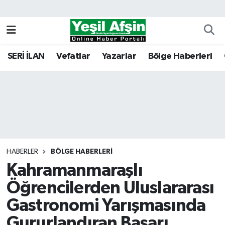
Vefatlar
Kahramanmaraş Nöbetçi Eczaneler
SERİ İLAN
Vefatlar
Yazarlar
Bölge Haberleri
Kahramanmaraş Hava Durumu
Kahramanmaraş Namaz Vakitleri
Kahramanmaraş Trafik Yoğunluk Haritası
Süper Lig Puan Durumu ve Fikstür
HABERLER
BÖLGE HABERLERI
Kahramanmaraşlı
Tüm Manşetler
Öğrencilerden Uluslararası
Son Dakika Haberleri
Gastronomi Yarışmasında
Haber Arşivi
Gururlandıran Başarı