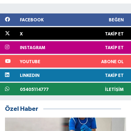
FACEBOOK
BEĞEN
X
TAKIP ET
INSTAGRAM
TAKIP ET
YOUTUBE
ABONE OL
LINKEDIN
TAKIP ET
05405114777
İLETIŞIM
Özel Haber