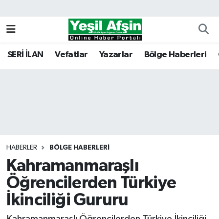
Vefatlar
Kahramanmaraş Nöbetçi Eczaneler
SERİ İLAN
Vefatlar
Yazarlar
Bölge Haberleri
Kahramanmaraş Hava Durumu
Kahramanmaraş Namaz Vakitleri
Kahramanmaraş Trafik Yoğunluk Haritası
Süper Lig Puan Durumu ve Fikstür
HABERLER
BÖLGE HABERLERI
Kahramanmaraşlı
Tüm Manşetler
Öğrencilerden Türkiye
Son Dakika Haberleri
İkinciliği Gururu
Haber Arşivi