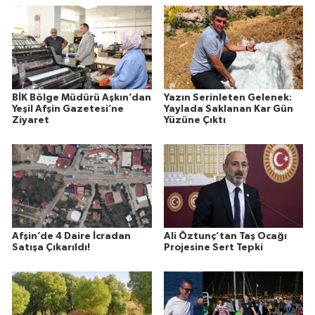
BİK Bölge Müdürü Aşkın’dan
Yazın Serinleten Gelenek:
Yeşil Afşin Gazetesi’ne
Yaylada Saklanan Kar Gün
Ziyaret
Yüzüne Çıktı
Afşin’de 4 Daire İcradan
Ali Öztunç’tan Taş Ocağı
Satışa Çıkarıldı!
Projesine Sert Tepki