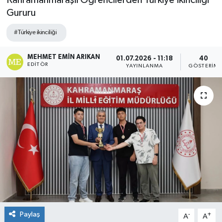
Kahramanmaraşlı Öğrencilerden Türkiye İkinciliği
Gururu
#Türkiye ikinciliği
MEHMET EMIN ARIKAN
01.07.2026 - 11:18
40
EDITÖR
YAYINLANMA
GÖSTERIM
Paylaş
-
+
A
A