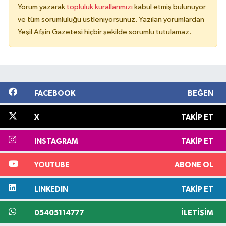
Yorum yazarak
topluluk kurallarımızı
kabul etmiş bulunuyor
ve tüm sorumluluğu üstleniyorsunuz. Yazılan yorumlardan
Yeşil Afşin Gazetesi hiçbir şekilde sorumlu tutulamaz.
FACEBOOK
BEĞEN
X
TAKIP ET
INSTAGRAM
TAKIP ET
YOUTUBE
ABONE OL
LINKEDIN
TAKIP ET
05405114777
İLETIŞIM