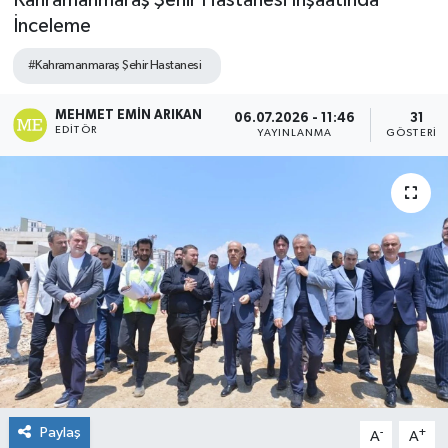
Kahramanmaraş Şehir Hastanesi İnşaatında
İnceleme
#Kahramanmaraş Şehir Hastanesi
MEHMET EMIN ARIKAN
06.07.2026 - 11:46
31
EDITÖR
YAYINLANMA
GÖSTERIM
Paylaş
-
+
A
A