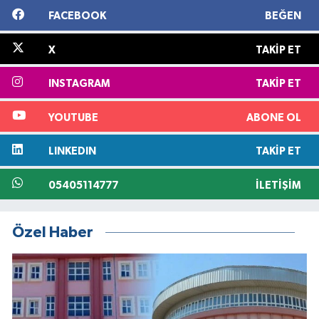
FACEBOOK
BEĞEN
X
TAKIP ET
INSTAGRAM
TAKIP ET
YOUTUBE
ABONE OL
LINKEDIN
TAKIP ET
05405114777
İLETIŞIM
Özel Haber