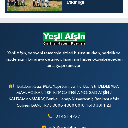
Etkinliği
Yeşil Afşin, yepyeni temasıyla sizleri buluştururken, sadelik ve
modernizmi bir araya getiriyor. İnsanlara haber okuyabilecekleri
bir altyapı sunuyor.
Balaban Gaz. Mat. Yapı San. ve Tic. Ltd. Şti. DEDEBABA
MAH. VOLKAN 1 SK. KIRAÇ SİTESİ A NO: 3AD AFŞİN /
KAHRAMANMARAŞ Banka Hesap Numarası: İş Bankası Afşin
Şubesi IBAN: TR75 0006 4000 0016 4610 3014 23
3445114777
info@yesilafsin.com