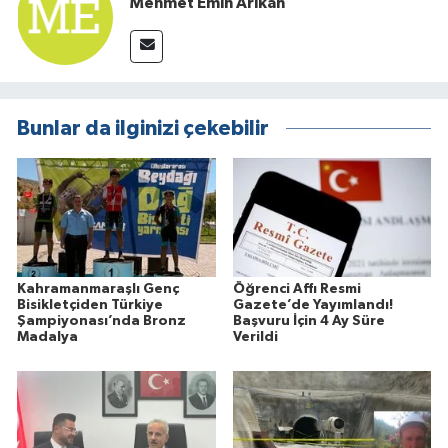
Mehmet Emin Arıkan
Bunlar da ilginizi çekebilir
Kahramanmaraşlı Genç
Öğrenci Affı Resmi
Bisikletçiden Türkiye
Gazete’de Yayımlandı!
Şampiyonası’nda Bronz
Başvuru İçin 4 Ay Süre
Madalya
Verildi