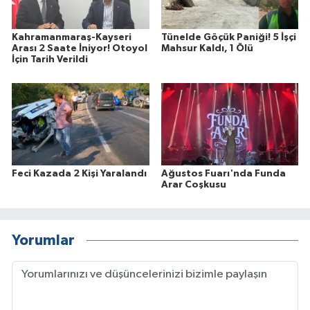
Kahramanmaraş-Kayseri
Tünelde Göçük Paniği! 5 İşçi
Arası 2 Saate İniyor! Otoyol
Mahsur Kaldı, 1 Ölü
İçin Tarih Verildi
Feci Kazada 2 Kişi Yaralandı
Ağustos Fuarı'nda Funda
Arar Coşkusu
Yorumlar