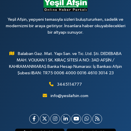
Yeşil Afşin, yepyeni temasıyla sizleri buluştururken, sadelik ve
modernizmi bir araya getiriyor. İnsanlara haber okuyabilecekleri
bir altyapı sunuyor.
Balaban Gaz. Mat. Yapı San. ve Tic. Ltd. Şti. DEDEBABA
MAH. VOLKAN 1 SK. KIRAÇ SİTESİ A NO: 3AD AFŞİN /
KAHRAMANMARAŞ Banka Hesap Numarası: İş Bankası Afşin
Şubesi IBAN: TR75 0006 4000 0016 4610 3014 23
3445114777
info@yesilafsin.com