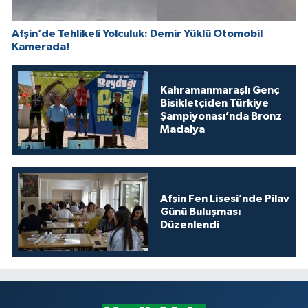
Afşin’de Tehlikeli Yolculuk: Demir Yüklü Otomobil
Kamerada!
Kahramanmaraşlı Genç
Bisikletçiden Türkiye
Şampiyonası’nda Bronz
Madalya
Afşin Fen Lisesi’nde Pilav
Günü Buluşması
Düzenlendi