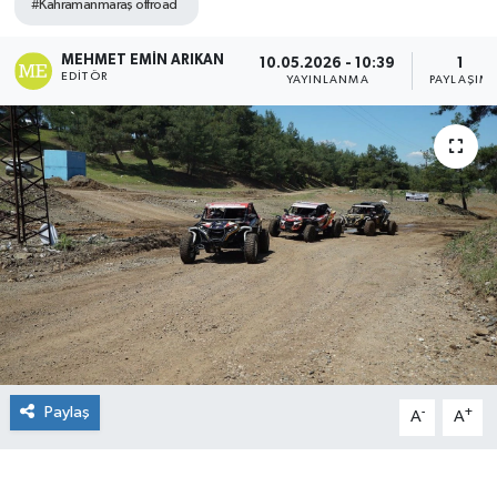
#Kahramanmaraş offroad
MEHMET EMIN ARIKAN
10.05.2026 - 10:39
1
EDITÖR
YAYINLANMA
PAYLAŞIM
Paylaş
-
+
A
A