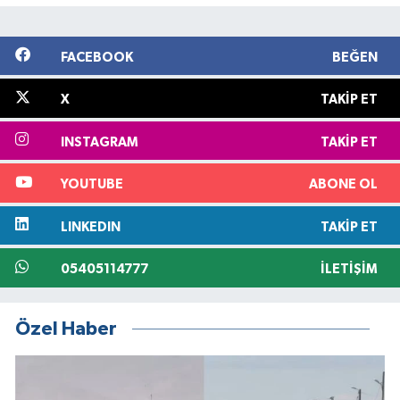
FACEBOOK
BEĞEN
X
TAKIP ET
INSTAGRAM
TAKIP ET
YOUTUBE
ABONE OL
LINKEDIN
TAKIP ET
05405114777
İLETIŞIM
Özel Haber