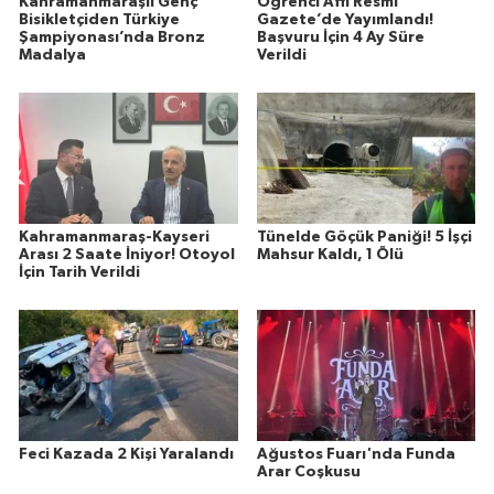
Kahramanmaraşlı Genç
Öğrenci Affı Resmi
Bisikletçiden Türkiye
Gazete’de Yayımlandı!
Şampiyonası’nda Bronz
Başvuru İçin 4 Ay Süre
Madalya
Verildi
Kahramanmaraş-Kayseri
Tünelde Göçük Paniği! 5 İşçi
Arası 2 Saate İniyor! Otoyol
Mahsur Kaldı, 1 Ölü
İçin Tarih Verildi
Feci Kazada 2 Kişi Yaralandı
Ağustos Fuarı'nda Funda
Arar Coşkusu