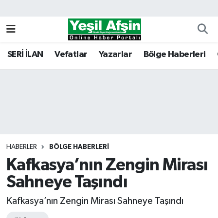
Vefatlar
Kahramanmaraş Nöbetçi Eczaneler
SERİ İLAN
Vefatlar
Yazarlar
Bölge Haberleri
Kahramanmaraş Hava Durumu
Kahramanmaraş Namaz Vakitleri
Kahramanmaraş Trafik Yoğunluk Haritası
Süper Lig Puan Durumu ve Fikstür
HABERLER
BÖLGE HABERLERI
Kafkasya’nın Zengin Mirası
Tüm Manşetler
Sahneye Taşındı
Son Dakika Haberleri
Kafkasya’nın Zengin Mirası Sahneye Taşındı
Haber Arşivi