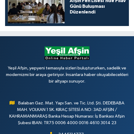
Afşin Fen Lisesi’nde Pilav
Günü Buluşması
Düzenlendi
Yeşil Afşin, yepyeni temasıyla sizleri buluştururken, sadelik ve
modernizmi bir araya getiriyor. İnsanlara haber okuyabilecekleri
bir altyapı sunuyor.
Balaban Gaz. Mat. Yapı San. ve Tic. Ltd. Şti. DEDEBABA
MAH. VOLKAN 1 SK. KIRAÇ SİTESİ A NO: 3AD AFŞİN /
KAHRAMANMARAŞ Banka Hesap Numarası: İş Bankası Afşin
Şubesi IBAN: TR75 0006 4000 0016 4610 3014 23