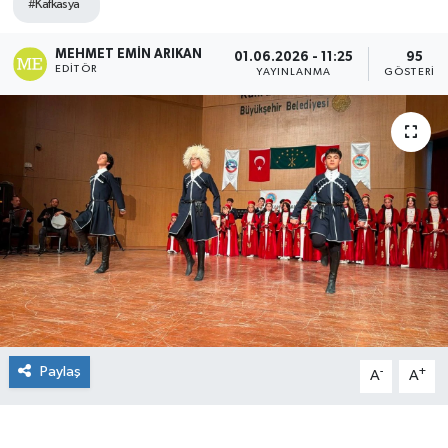
#Kafkasya
MEHMET EMIN ARIKAN
01.06.2026 - 11:25
95
EDITÖR
YAYINLANMA
GÖSTERIM
Paylaş
-
+
A
A