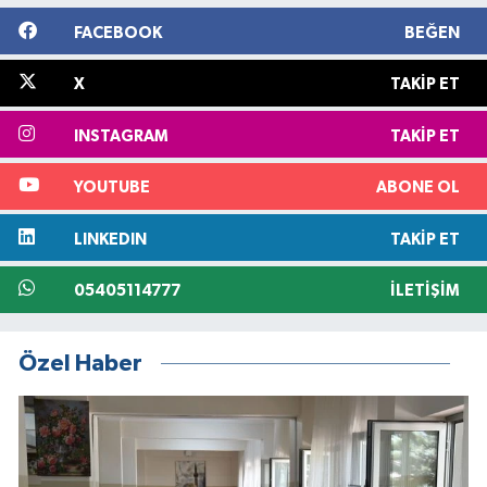
FACEBOOK
BEĞEN
X
TAKIP ET
INSTAGRAM
TAKIP ET
YOUTUBE
ABONE OL
LINKEDIN
TAKIP ET
05405114777
İLETIŞIM
Özel Haber