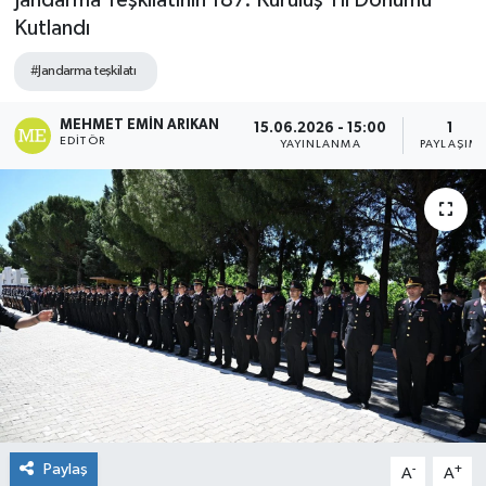
Jandarma Teşkilatının 187. Kuruluş Yıl Dönümü
Kutlandı
#Jandarma teşkilatı
MEHMET EMIN ARIKAN
15.06.2026 - 15:00
1
EDITÖR
YAYINLANMA
PAYLAŞIM
Paylaş
-
+
A
A