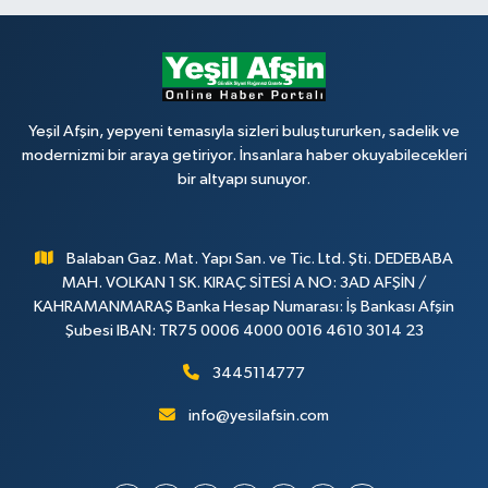
Yeşil Afşin, yepyeni temasıyla sizleri buluştururken, sadelik ve
modernizmi bir araya getiriyor. İnsanlara haber okuyabilecekleri
bir altyapı sunuyor.
Balaban Gaz. Mat. Yapı San. ve Tic. Ltd. Şti. DEDEBABA
MAH. VOLKAN 1 SK. KIRAÇ SİTESİ A NO: 3AD AFŞİN /
KAHRAMANMARAŞ Banka Hesap Numarası: İş Bankası Afşin
Şubesi IBAN: TR75 0006 4000 0016 4610 3014 23
3445114777
info@yesilafsin.com