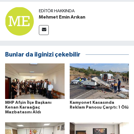
EDITÖR HAKKINDA
Mehmet Emin Arıkan
Bunlar da ilginizi çekebilir
MHP Afşin İlçe Başkanı
Kamyonet Kasasında
Kenan Karaağaç
Reklam Panosu Çarptı: 1 Ölü
Mazbatasını Aldı