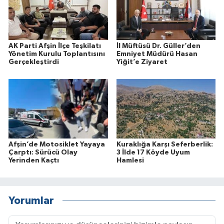
AK Parti Afşin İlçe Teşkilatı
İl Müftüsü Dr. Güller’den
Yönetim Kurulu Toplantısını
Emniyet Müdürü Hasan
Gerçekleştirdi
Yiğit’e Ziyaret
Afşin’de Motosiklet Yayaya
Kuraklığa Karşı Seferberlik:
Çarptı: Sürücü Olay
3 İlde 17 Köyde Uyum
Yerinden Kaçtı
Hamlesi
Yorumlar