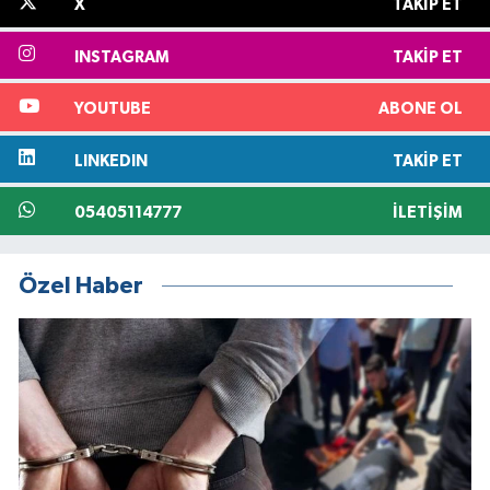
X
TAKIP ET
INSTAGRAM
TAKIP ET
YOUTUBE
ABONE OL
LINKEDIN
TAKIP ET
05405114777
İLETIŞIM
Özel Haber