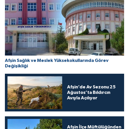
Afşin Sağlık ve Meslek Yüksekokullarında Görev
Değişikliği
Afşin’de Av Sezonu 25
Ağustos’ta Bıldırcın
Avıyla Açılıyor
Afşin İlçe Müftülüğünden