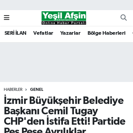
Vefatlar
Kahramanmaraş Nöbetçi Eczaneler
SERİ İLAN
Vefatlar
Yazarlar
Bölge Haberleri
Kahramanmaraş Hava Durumu
Kahramanmaraş Namaz Vakitleri
Kahramanmaraş Trafik Yoğunluk Haritası
Süper Lig Puan Durumu ve Fikstür
HABERLER
GENEL
İzmir Büyükşehir Belediye
Tüm Manşetler
Başkanı Cemil Tugay
Son Dakika Haberleri
CHP'den İstifa Etti! Partide
Haber Arşivi
Peş Peşe Ayrılıklar