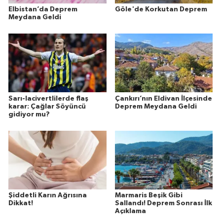
Elbistan’da Deprem
Göle'de Korkutan Deprem
Meydana Geldi
Sarı-lacivertlilerde flaş
Çankırı’nın Eldivan İlçesinde
karar: Çağlar Söyüncü
Deprem Meydana Geldi
gidiyor mu?
Şiddetli Karın Ağrısına
Marmaris Beşik Gibi
Dikkat!
Sallandı! Deprem Sonrası İlk
Açıklama