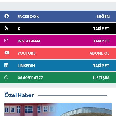
FACEBOOK
BEĞEN
X
TAKIP ET
INSTAGRAM
TAKIP ET
YOUTUBE
ABONE OL
LINKEDIN
TAKIP ET
05405114777
İLETIŞIM
Özel Haber