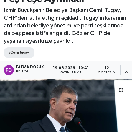
İzmir Büyükşehir Belediye Başkanı Cemil Tugay,
CHP'den istifa ettiğini açıkladı. Tugay’ın kararının
ardından belediye yönetimi ve parti teşkilatında
da peş peşe istifalar geldi. Gözler CHP’de
yaşanan siyasi krize çevrildi.
#Cemil tugay
FATMA DORUK
19.06.2026 - 10:41
12
EDITÖR
YAYINLANMA
GÖSTERIM
OKU