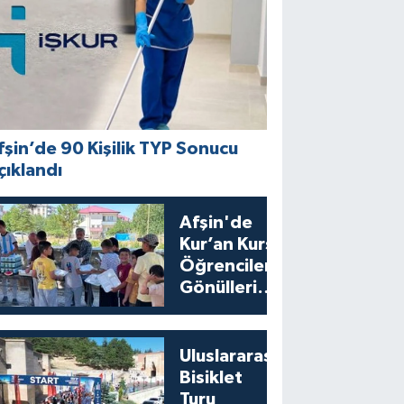
fşin’de 90 Kişilik TYP Sonucu
çıklandı
Afşin'de
Kur’an Kursu
Öğrencilerine
Gönülleri
Isıtan İkram
Uluslararası
Bisiklet
Turu