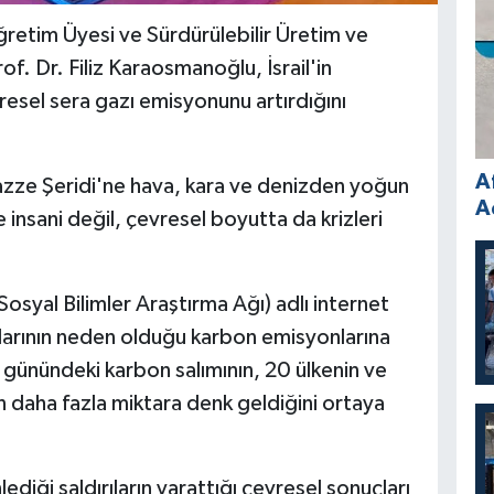
ğretim Üyesi ve Sürdürülebilir Üretim ve
. Dr. Filiz Karaosmanoğlu, İsrail'in
resel sera gazı emisyonunu artırdığını
A
Gazze Şeridi'ne hava, kara ve denizden yoğun
A
 insani değil, çevresel boyutta da krizleri
syal Bilimler Araştırma Ağı) adlı internet
rılarının neden olduğu karbon emisyonlarına
60 günündeki karbon salımının, 20 ülkenin ve
 daha fazla miktara denk geldiğini ortaya
diği saldırıların yarattığı çevresel sonuçları