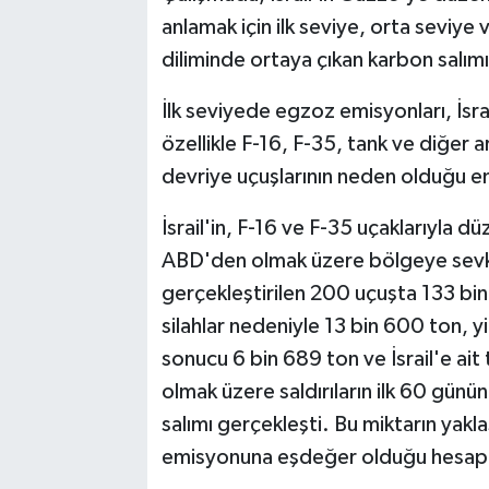
anlamak için ilk seviye, orta seviy
diliminde ortaya çıkan karbon salımı
İlk seviyede egzoz emisyonları, İsra
özellikle F-16, F-35, tank ve diğer ar
devriye uçuşlarının neden olduğu em
İsrail'in, F-16 ve F-35 uçaklarıyla d
ABD'den olmak üzere bölgeye sevk 
gerçekleştirilen 200 uçuşta 133 bin 6
silahlar nedeniyle 13 bin 600 ton, 
sonucu 6 bin 689 ton ve İsrail'e ait
olmak üzere saldırıların ilk 60 gü
salımı gerçekleşti. Bu miktarın yakla
emisyonuna eşdeğer olduğu hesapl