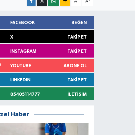
A
A
FACEBOOK
BEĞEN
X
TAKIP ET
INSTAGRAM
TAKIP ET
YOUTUBE
ABONE OL
LINKEDIN
TAKIP ET
05405114777
İLETIŞIM
zel Haber