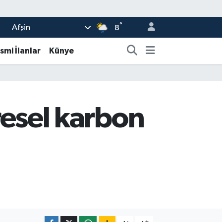
°
Afşin
8
smi İlanlar
Künye
üresel karbon
-
+