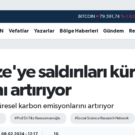
DOLAR
45,43620
%0.02
EURO
53,38690
%0.19
AN
Vefatlar
Yazarlar
Bölge Haberleri
Gündem
Re
STERLİN
61,60380
%0.18
G.ALTIN
6862,09000
%0.19
BİST100
14.598,00
%0
ze'ye saldırıları k
BITCOIN
79.591,74
%-1.82
 artırıyor
küresel karbon emisyonlarını artırıyor
u
#Prof. Dr. Filiz Karaosmanoğlu
#Social Science Research Network
08.02.2024 - 12:17
10