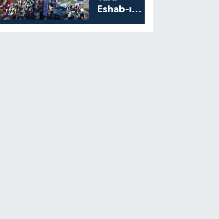
Eshab-ı
Kehf’ten
Start Aldı