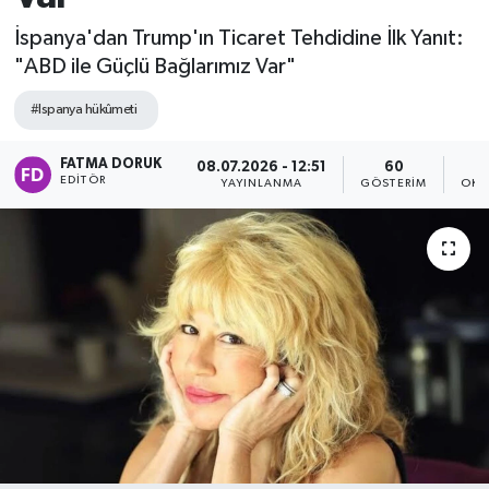
İspanya'dan Trump'ın Ticaret Tehdidine İlk Yanıt:
"ABD ile Güçlü Bağlarımız Var"
#Ispanya hükûmeti
FATMA DORUK
08.07.2026 - 12:51
60
EDITÖR
YAYINLANMA
GÖSTERIM
OKU