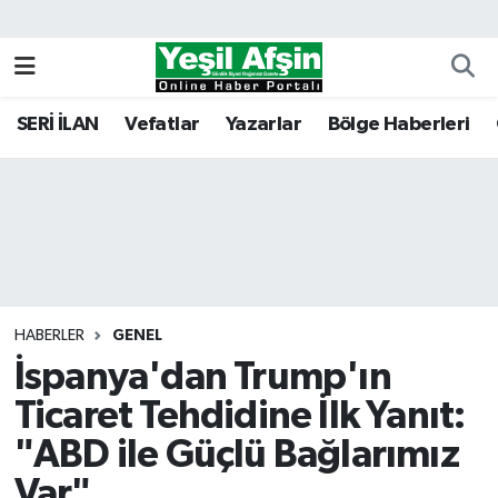
Vefatlar
Kahramanmaraş Nöbetçi Eczaneler
SERİ İLAN
Vefatlar
Yazarlar
Bölge Haberleri
Kahramanmaraş Hava Durumu
Kahramanmaraş Namaz Vakitleri
Kahramanmaraş Trafik Yoğunluk Haritası
Süper Lig Puan Durumu ve Fikstür
HABERLER
GENEL
İspanya'dan Trump'ın
Tüm Manşetler
Ticaret Tehdidine İlk Yanıt:
Son Dakika Haberleri
"ABD ile Güçlü Bağlarımız
Haber Arşivi
Var"