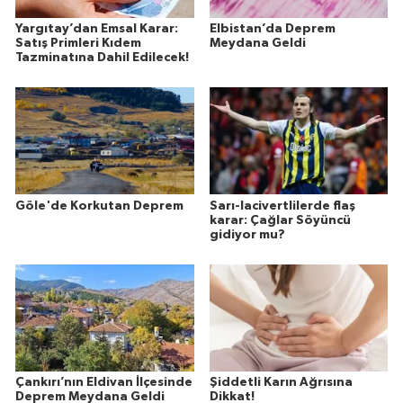
Yargıtay’dan Emsal Karar:
Elbistan’da Deprem
Satış Primleri Kıdem
Meydana Geldi
Tazminatına Dahil Edilecek!
Göle'de Korkutan Deprem
Sarı-lacivertlilerde flaş
karar: Çağlar Söyüncü
gidiyor mu?
Çankırı’nın Eldivan İlçesinde
Şiddetli Karın Ağrısına
Deprem Meydana Geldi
Dikkat!