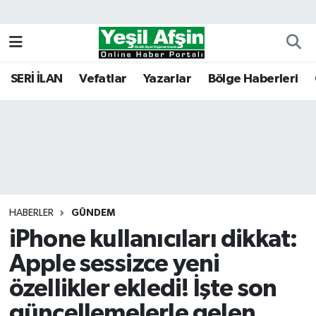
Vefatlar
Kahramanmaraş Nöbetçi Eczaneler
SERİ İLAN
Vefatlar
Yazarlar
Bölge Haberleri
Kahramanmaraş Hava Durumu
Kahramanmaraş Namaz Vakitleri
Kahramanmaraş Trafik Yoğunluk Haritası
Süper Lig Puan Durumu ve Fikstür
HABERLER
GÜNDEM
iPhone kullanıcıları dikkat:
Tüm Manşetler
Apple sessizce yeni
Son Dakika Haberleri
özellikler ekledi! İşte son
Haber Arşivi
güncellemelerle gelen