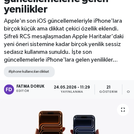
yenilikler
Apple'ın son iOS güncellemeleriyle iPhone'lara
birçok küçük ama dikkat çekici özellik eklendi.
Şifreli RCS mesajlaşmadan Apple Haritalar'daki
yeni öneri sistemine kadar birçok yenilik sessiz
sedasız kullanıma sunuldu. İşte son
güncellemelerle iPhone'lara gelen yenilikler…
#Iphone kullanıcıları dikkat
FATMA DORUK
24.05.2026 - 11:29
21
EDITÖR
YAYINLANMA
GÖSTERIM
OKU