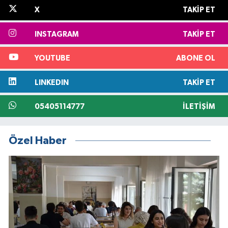
X
TAKIP ET
INSTAGRAM
TAKIP ET
YOUTUBE
ABONE OL
LINKEDIN
TAKIP ET
05405114777
İLETIŞIM
Özel Haber