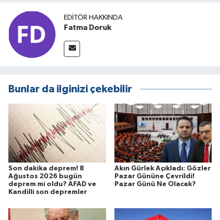
EDITÖR HAKKINDA
Fatma Doruk
Bunlar da ilginizi çekebilir
Son dakika deprem! 8
Akın Gürlek Açıkladı: Gözler
Ağustos 2026 bugün
Pazar Gününe Çevrildi!
deprem mi oldu? AFAD ve
Pazar Günü Ne Olacak?
Kandilli son depremler