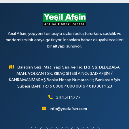
Yeşil Afşin, yepyeni temasıyla sizleri buluştururken, sadelik ve
modernizmi bir araya getiriyor. İnsanlara haber okuyabilecekleri
bir altyapı sunuyor.
Balaban Gaz. Mat. Yapı San. ve Tic. Ltd. Şti. DEDEBABA
MAH. VOLKAN 1 SK. KIRAÇ SİTESİ A NO: 3AD AFŞİN /
KAHRAMANMARAŞ Banka Hesap Numarası: İş Bankası Afşin
Şubesi IBAN: TR75 0006 4000 0016 4610 3014 23
3445114777
info@yesilafsin.com