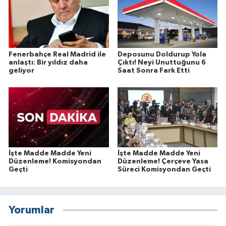
Fenerbahçe Real Madrid ile
Deposunu Doldurup Yola
anlaştı: Bir yıldız daha
Çıktı! Neyi Unuttuğunu 6
geliyor
Saat Sonra Fark Etti
İşte Madde Madde Yeni
İşte Madde Madde Yeni
Düzenleme! Komisyondan
Düzenleme! Çerçeve Yasa
Geçti
Süreci Komisyondan Geçti
Yorumlar