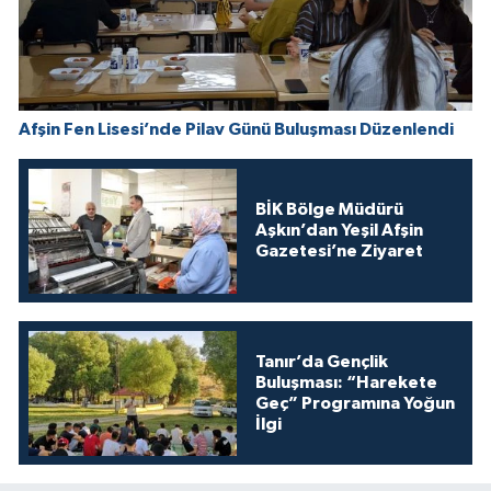
Afşin Fen Lisesi’nde Pilav Günü Buluşması Düzenlendi
BİK Bölge Müdürü
Aşkın’dan Yeşil Afşin
Gazetesi’ne Ziyaret
Tanır’da Gençlik
Buluşması: “Harekete
Geç” Programına Yoğun
İlgi