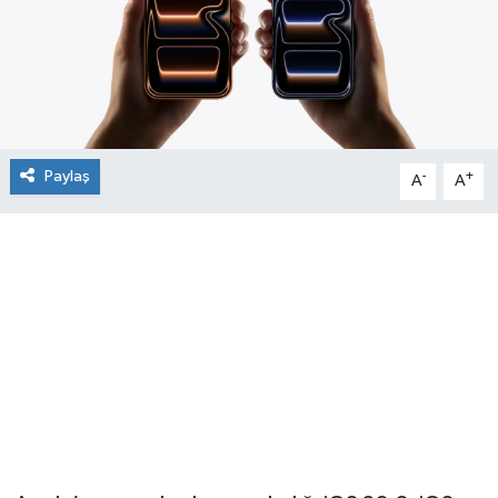
Paylaş
-
+
A
A