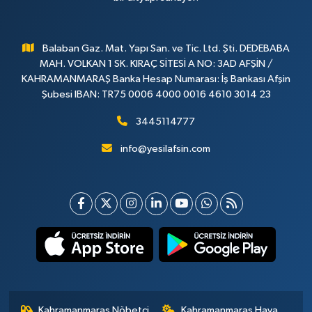
Balaban Gaz. Mat. Yapı San. ve Tic. Ltd. Şti. DEDEBABA
MAH. VOLKAN 1 SK. KIRAÇ SİTESİ A NO: 3AD AFŞİN /
KAHRAMANMARAŞ Banka Hesap Numarası: İş Bankası Afşin
Şubesi IBAN: TR75 0006 4000 0016 4610 3014 23
3445114777
info@yesilafsin.com
Kahramanmaraş Nöbetçi
Kahramanmaraş Hava