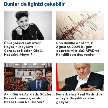
Bunlar da ilginizi çekebilir
Ünlü Şarkıcı Cansever
Son dakika deprem! 8
Hayatını Kaybetti!
Ağustos 2026 bugün
Cansever Neden Öldü,
deprem mi oldu? AFAD ve
Hastalığı Neydi?
Kandilli son depremler
Akın Gürlek Açıkladı: Gözler
Fenerbahçe Real Madrid ile
Pazar Gününe Çevrildi!
anlaştı: Bir yıldız daha
Pazar Günü Ne Olacak?
geliyor