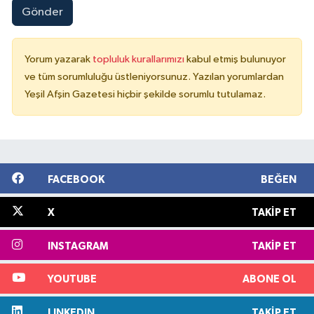
Gönder
Yorum yazarak
topluluk kurallarımızı
kabul etmiş bulunuyor
ve tüm sorumluluğu üstleniyorsunuz. Yazılan yorumlardan
Yeşil Afşin Gazetesi hiçbir şekilde sorumlu tutulamaz.
FACEBOOK
BEĞEN
X
TAKIP ET
INSTAGRAM
TAKIP ET
YOUTUBE
ABONE OL
LINKEDIN
TAKIP ET