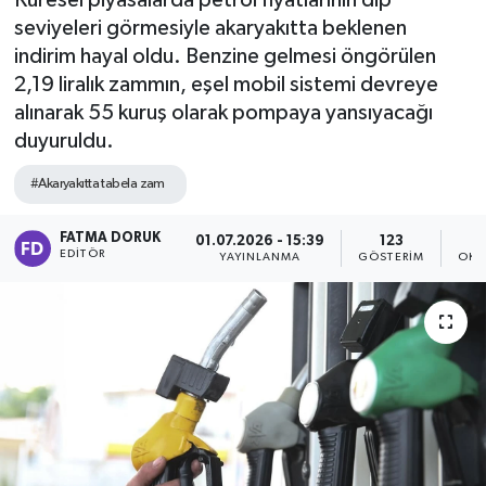
Küresel piyasalarda petrol fiyatlarının dip
seviyeleri görmesiyle akaryakıtta beklenen
indirim hayal oldu. Benzine gelmesi öngörülen
2,19 liralık zammın, eşel mobil sistemi devreye
alınarak 55 kuruş olarak pompaya yansıyacağı
duyuruldu.
#Akaryakıtta tabela zam
FATMA DORUK
01.07.2026 - 15:39
123
EDITÖR
YAYINLANMA
GÖSTERIM
OKU