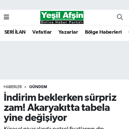
Vefatlar
Kahramanmaraş Nöbetçi Eczaneler
SERİ İLAN
Vefatlar
Yazarlar
Bölge Haberleri
Kahramanmaraş Hava Durumu
Kahramanmaraş Namaz Vakitleri
Kahramanmaraş Trafik Yoğunluk Haritası
Süper Lig Puan Durumu ve Fikstür
HABERLER
GÜNDEM
İndirim beklerken sürpriz
Tüm Manşetler
zam! Akaryakıtta tabela
Son Dakika Haberleri
yine değişiyor
Haber Arşivi