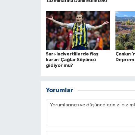
Tazminatına Dahil Edilecek!
Sarı-lacivertlilerde flaş
Çankırı’
karar: Çağlar Söyüncü
Deprem 
gidiyor mu?
Yorumlar