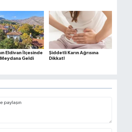
nın Eldivan İlçesinde
Şiddetli Karın Ağrısına
Meydana Geldi
Dikkat!