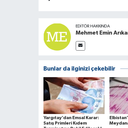
EDITÖR HAKKINDA
Mehmet Emin Arıka
Bunlar da ilginizi çekebilir
Yargıtay’dan Emsal Karar:
Elbista
Satış Primleri Kıdem
Meydana