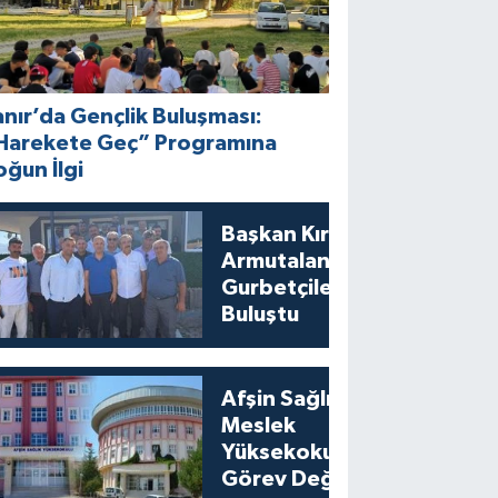
anır’da Gençlik Buluşması:
Harekete Geç” Programına
oğun İlgi
Başkan Kıraç
Armutalan’da
Gurbetçilerle
Buluştu
Afşin Sağlık ve
Meslek
Yüksekokullarında
Görev Değişikliği