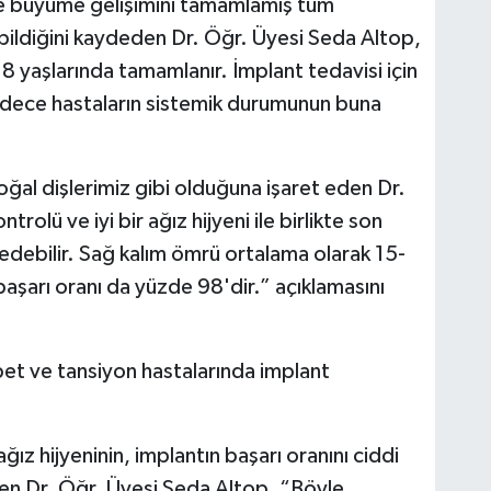
 ve büyüme gelişimini tamamlamış tüm
bildiğini kaydeden Dr. Öğr. Üyesi Seda Altop,
8 yaşlarında tamamlanır. İmplant tedavisi için
 sadece hastaların sistemik durumunun buna
oğal dişlerimiz gibi olduğuna işaret eden Dr.
rolü ve iyi bir ağız hijyeni ile birlikte son
 edebilir. Sağ kalım ömrü ortalama olarak 15-
n başarı oranı da yüzde 98'dir.” açıklamasını
bet ve tansiyon hastalarında implant
ız hijyeninin, implantın başarı oranını ciddi
en Dr. Öğr. Üyesi Seda Altop, “Böyle