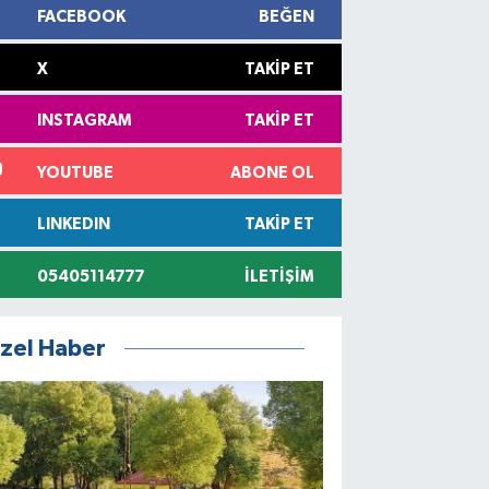
FACEBOOK
BEĞEN
X
TAKIP ET
INSTAGRAM
TAKIP ET
YOUTUBE
ABONE OL
LINKEDIN
TAKIP ET
05405114777
İLETIŞIM
zel Haber