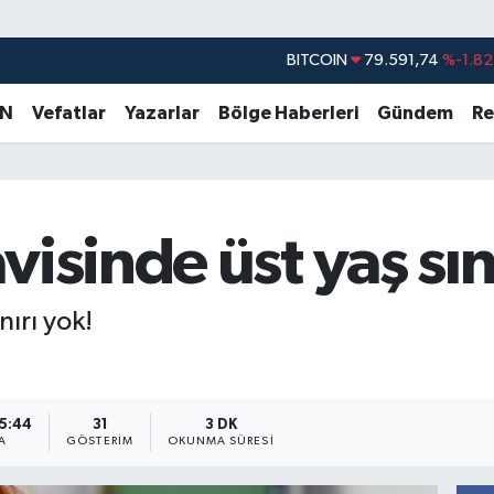
DOLAR
45,43620
%0.02
EURO
53,38690
%0.19
AN
Vefatlar
Yazarlar
Bölge Haberleri
Gündem
Re
STERLİN
61,60380
%0.18
G.ALTIN
6862,09000
%0.19
BİST100
14.598,00
%0
isinde üst yaş sın
BITCOIN
79.591,74
%-1.82
nırı yok!
15:44
31
3 DK
A
GÖSTERIM
OKUNMA SÜRESI