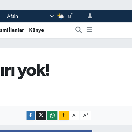
°
Afşin
8
smi İlanlar
Künye
ırı yok!
-
+
A
A