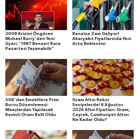
2008 Krizini Öngören
Benzine Zam Geliyor!
Michael Burry'den Yeni
Akaryakıt Fiyatlarında Yeni
Uyarı: "1987 Benzeri Kara
Artış Beklentisi
Pazartesi Yaşanabilir"
SGK'dan Emeklilere Prim
Gram Altın Rekor
Borcu Düzenlemesi:
Seviyelerde! 6 Ağustos
Maaşlardan Yapılacak
2026 Altın Fiyatları: Gram,
Kesinti Oranı Belli Oldu
Çeyrek, Cumhuriyet Altını
Ne Kadar Oldu?