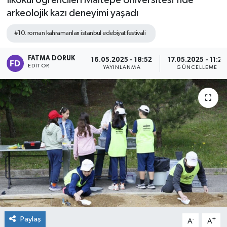
İlkokul öğrencileri Maltepe Üniversitesi'nde
arkeolojik kazı deneyimi yaşadı
#10. roman kahramanları istanbul edebiyat festivali
FATMA DORUK
16.05.2025 - 18:52
17.05.2025 - 11:22
EDITÖR
YAYINLANMA
GÜNCELLEME
Paylaş
-
+
A
A