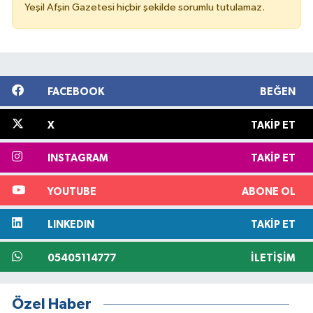
Yeşil Afşin Gazetesi hiçbir şekilde sorumlu tutulamaz.
FACEBOOK
BEĞEN
X
TAKIP ET
INSTAGRAM
TAKIP ET
YOUTUBE
ABONE OL
LINKEDIN
TAKIP ET
05405114777
İLETIŞIM
Özel Haber