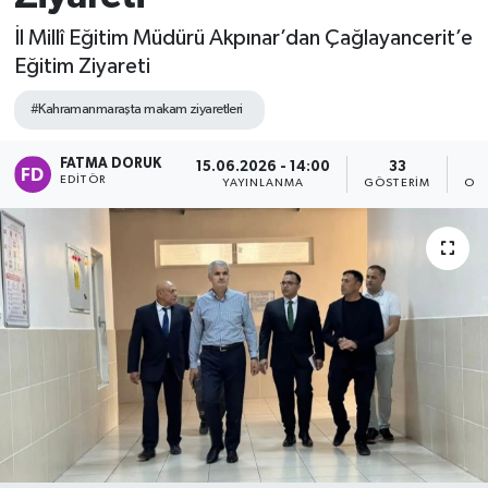
İl Millî Eğitim Müdürü Akpınar’dan Çağlayancerit’e
Eğitim Ziyareti
#Kahramanmaraşta makam ziyaretleri
FATMA DORUK
15.06.2026 - 14:00
33
EDITÖR
YAYINLANMA
GÖSTERIM
OK