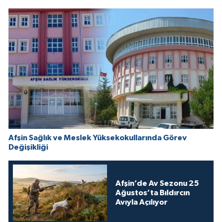
Afşin Sağlık ve Meslek Yüksekokullarında Görev
Değişikliği
Afşin’de Av Sezonu 25
Ağustos’ta Bıldırcın
Avıyla Açılıyor