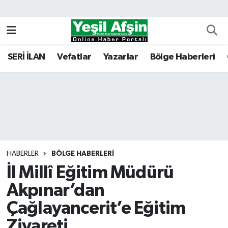
Vefatlar
Kahramanmaraş Nöbetçi Eczaneler
SERİ İLAN
Vefatlar
Yazarlar
Bölge Haberleri
Kahramanmaraş Hava Durumu
Kahramanmaraş Namaz Vakitleri
Kahramanmaraş Trafik Yoğunluk Haritası
Süper Lig Puan Durumu ve Fikstür
HABERLER
BÖLGE HABERLERI
İl Millî Eğitim Müdürü
Tüm Manşetler
Akpınar’dan
Son Dakika Haberleri
Çağlayancerit’e Eğitim
Haber Arşivi
Ziyareti