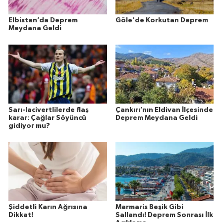
Elbistan’da Deprem
Göle'de Korkutan Deprem
Meydana Geldi
Sarı-lacivertlilerde flaş
Çankırı’nın Eldivan İlçesinde
karar: Çağlar Söyüncü
Deprem Meydana Geldi
gidiyor mu?
Şiddetli Karın Ağrısına
Marmaris Beşik Gibi
Dikkat!
Sallandı! Deprem Sonrası İlk