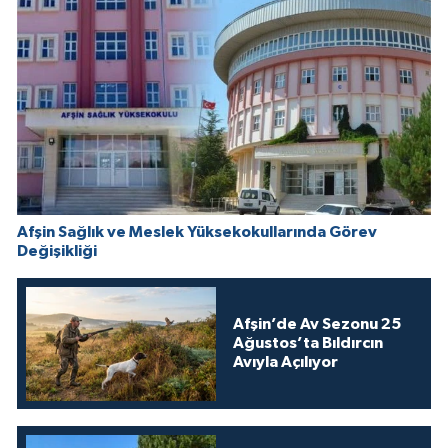
Afşin Sağlık ve Meslek Yüksekokullarında Görev
Değişikliği
Afşin’de Av Sezonu 25
Ağustos’ta Bıldırcın
Avıyla Açılıyor