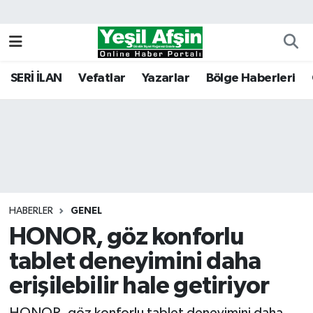
Vefatlar
Kahramanmaraş Nöbetçi Eczaneler
SERİ İLAN
Vefatlar
Yazarlar
Bölge Haberleri
Kahramanmaraş Hava Durumu
Kahramanmaraş Namaz Vakitleri
Kahramanmaraş Trafik Yoğunluk Haritası
Süper Lig Puan Durumu ve Fikstür
HABERLER
GENEL
HONOR, göz konforlu
Tüm Manşetler
tablet deneyimini daha
Son Dakika Haberleri
erişilebilir hale getiriyor
Haber Arşivi