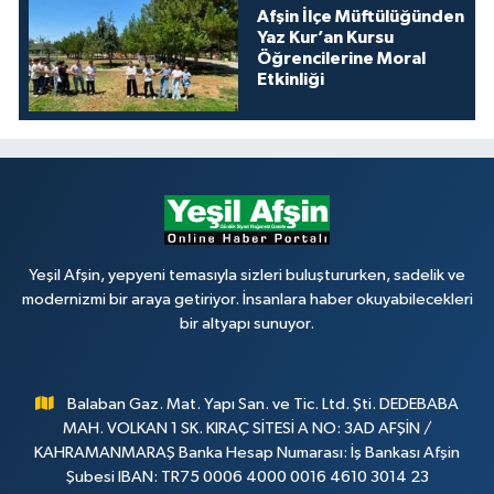
Afşin İlçe Müftülüğünden
Yaz Kur’an Kursu
Öğrencilerine Moral
Etkinliği
Yeşil Afşin, yepyeni temasıyla sizleri buluştururken, sadelik ve
modernizmi bir araya getiriyor. İnsanlara haber okuyabilecekleri
bir altyapı sunuyor.
Balaban Gaz. Mat. Yapı San. ve Tic. Ltd. Şti. DEDEBABA
MAH. VOLKAN 1 SK. KIRAÇ SİTESİ A NO: 3AD AFŞİN /
KAHRAMANMARAŞ Banka Hesap Numarası: İş Bankası Afşin
Şubesi IBAN: TR75 0006 4000 0016 4610 3014 23