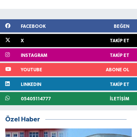
FACEBOOK
BEĞEN
X
TAKIP ET
INSTAGRAM
TAKIP ET
YOUTUBE
ABONE OL
LINKEDIN
TAKIP ET
05405114777
İLETIŞIM
Özel Haber