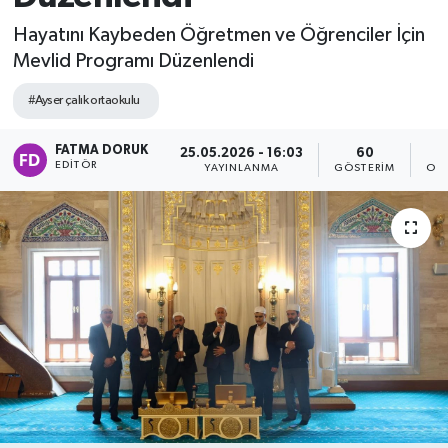
Hayatını Kaybeden Öğretmen ve Öğrenciler İçin
Mevlid Programı Düzenlendi
#Ayser çalık ortaokulu
FATMA DORUK
25.05.2026 - 16:03
60
EDITÖR
YAYINLANMA
GÖSTERIM
OK