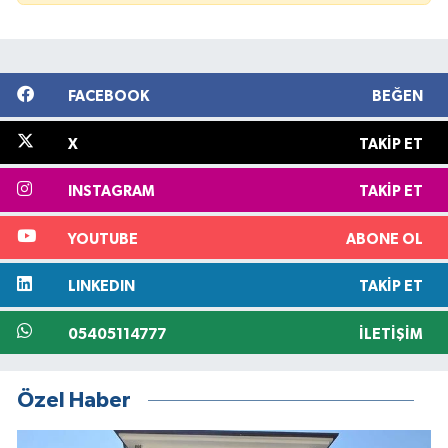
FACEBOOK
BEĞEN
X
TAKIP ET
INSTAGRAM
TAKIP ET
YOUTUBE
ABONE OL
LINKEDIN
TAKIP ET
05405114777
İLETIŞIM
Özel Haber