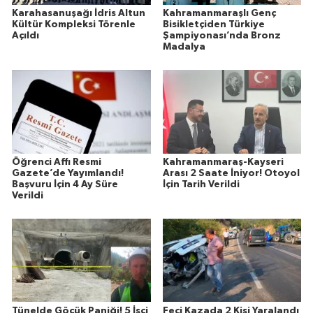
Karahasanuşağı İdris Altun
Kahramanmaraşlı Genç
Kültür Kompleksi Törenle
Bisikletçiden Türkiye
Açıldı
Şampiyonası’nda Bronz
Madalya
Öğrenci Affı Resmi
Kahramanmaraş-Kayseri
Gazete’de Yayımlandı!
Arası 2 Saate İniyor! Otoyol
Başvuru İçin 4 Ay Süre
İçin Tarih Verildi
Verildi
Tünelde Göçük Paniği! 5 İşçi
Feci Kazada 2 Kişi Yaralandı