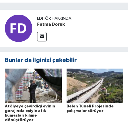
EDITÖR HAKKINDA
Fatma Doruk
Bunlar da ilginizi çekebilir
Atölyeye çevirdiği evinin
Belen Tüneli Projesinde
garajında eşiyle atık
çalışmalar sürüyor
kumaşları kilime
dönüştürüyor