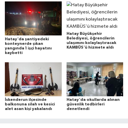
Hatay Büyükşehir
Belediyesi, öğrencilerin
Hatay'da şantiyedeki
ulaşımını kolaylaştıracak
konteynerde çıkan
KAMBÜS'ü hizmete aldı
yangında 1 işçi hayatını
kaybetti
İskenderun ilçesinde
Hatay'da okullarda alınan
balkonuna silah ve kesici
güvenlik tedbirleri
alet asan kişi yakalandı
denetlendi