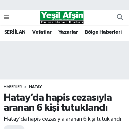
Vefatlar
Kahramanmaraş Nöbetçi Eczaneler
SERİ İLAN
Vefatlar
Yazarlar
Bölge Haberleri
Kahramanmaraş Hava Durumu
Kahramanmaraş Namaz Vakitleri
Kahramanmaraş Trafik Yoğunluk Haritası
Süper Lig Puan Durumu ve Fikstür
HABERLER
HATAY
Hatay’da hapis cezasıyla
Tüm Manşetler
aranan 6 kişi tutuklandı
Son Dakika Haberleri
Hatay’da hapis cezasıyla aranan 6 kişi tutuklandı
Haber Arşivi