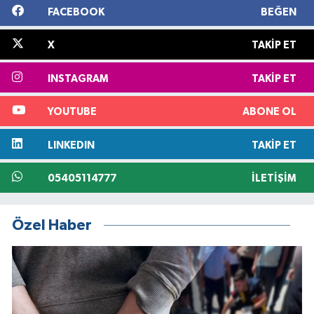
FACEBOOK
BEĞEN
X
TAKIP ET
INSTAGRAM
TAKIP ET
YOUTUBE
ABONE OL
LINKEDIN
TAKIP ET
05405114777
İLETIŞIM
Özel Haber