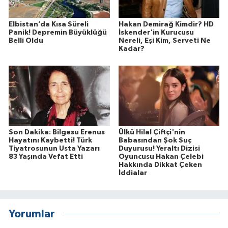
Elbistan’da Kısa Süreli
Hakan Demirağ Kimdir? HD
Panik! Depremin Büyüklüğü
İskender'in Kurucusu
Belli Oldu
Nereli, Eşi Kim, Serveti Ne
Kadar?
Son Dakika: Bilgesu Erenus
Ülkü Hilal Çiftçi'nin
Hayatını Kaybetti! Türk
Babasından Şok Suç
Tiyatrosunun Usta Yazarı
Duyurusu! Yeraltı Dizisi
83 Yaşında Vefat Etti
Oyuncusu Hakan Çelebi
Hakkında Dikkat Çeken
İddialar
Yorumlar