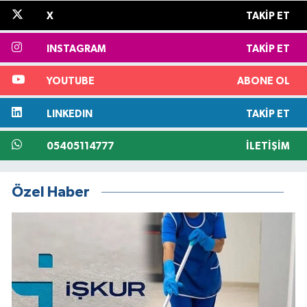
X
TAKIP ET
INSTAGRAM
TAKIP ET
YOUTUBE
ABONE OL
LINKEDIN
TAKIP ET
05405114777
İLETIŞIM
Özel Haber