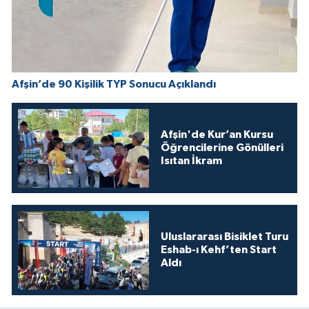
Afşin’de 90 Kişilik TYP Sonucu Açıklandı
Afşin'de Kur’an Kursu
Öğrencilerine Gönülleri
Isıtan İkram
Uluslararası Bisiklet Turu
Eshab-ı Kehf’ten Start
Aldı