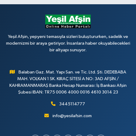
Yeşil Afşin, yepyeni temasıyla sizleri buluştururken, sadelik ve
modernizmi bir araya getiriyor. İnsanlara haber okuyabilecekleri
bir altyapı sunuyor.
Balaban Gaz. Mat. Yapı San. ve Tic. Ltd. Şti. DEDEBABA
MAH. VOLKAN 1 SK. KIRAÇ SİTESİ A NO: 3AD AFŞİN /
KAHRAMANMARAŞ Banka Hesap Numarası: İş Bankası Afşin
Şubesi IBAN: TR75 0006 4000 0016 4610 3014 23
3445114777
info@yesilafsin.com