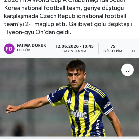
2026 FIFA World Cup A Grubu maçında South
Korea national football team, geriye düştüğü
karşılaşmada Czech Republic national football
team’yi 2-1 mağlup etti. Galibiyet golü Beşiktaşlı
Hyeon-gyu Oh’dan geldi.
FATMA DORUK
12.06.2026 - 10:45
75
EDITÖR
YAYINLANMA
GÖSTERIM
OKU