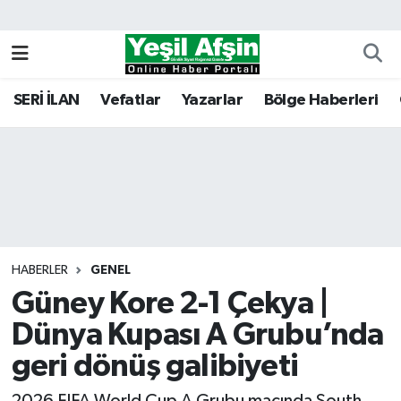
Vefatlar
Kahramanmaraş Nöbetçi Eczaneler
SERİ İLAN
Vefatlar
Yazarlar
Bölge Haberleri
Kahramanmaraş Hava Durumu
Kahramanmaraş Namaz Vakitleri
Kahramanmaraş Trafik Yoğunluk Haritası
Süper Lig Puan Durumu ve Fikstür
HABERLER
GENEL
Güney Kore 2-1 Çekya |
Tüm Manşetler
Dünya Kupası A Grubu’nda
Son Dakika Haberleri
geri dönüş galibiyeti
Haber Arşivi