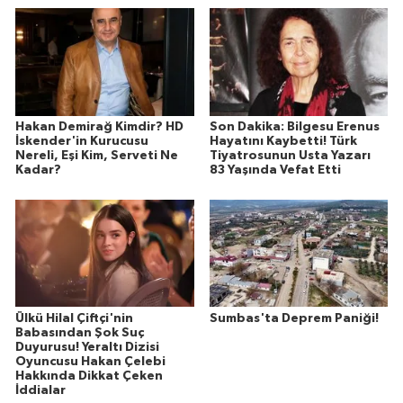
Hakan Demirağ Kimdir? HD
Son Dakika: Bilgesu Erenus
İskender'in Kurucusu
Hayatını Kaybetti! Türk
Nereli, Eşi Kim, Serveti Ne
Tiyatrosunun Usta Yazarı
Kadar?
83 Yaşında Vefat Etti
Ülkü Hilal Çiftçi'nin
Sumbas'ta Deprem Paniği!
Babasından Şok Suç
Duyurusu! Yeraltı Dizisi
Oyuncusu Hakan Çelebi
Hakkında Dikkat Çeken
İddialar