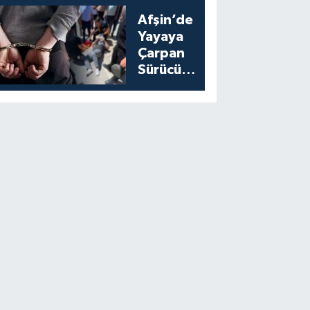
Start Aldı
Afşin’de
Yayaya
Çarpan
Sürücü
Yakalandı:
Cezası
Belli Oldu