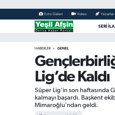
Foto Galeri
Video
Yazarlar
Vefatlar
Kahramanmaraş Nöbetçi Eczaneler
SERİ İL
Kahramanmaraş Hava Durumu
Kahramanmaraş Namaz Vakitleri
HABERLER
GENEL
Gençlerbirli
Kahramanmaraş Trafik Yoğunluk Haritası
Lig’de Kaldı
Süper Lig Puan Durumu ve Fikstür
Tüm Manşetler
Süper Lig’in son haftasında 
kalmayı başardı. Başkent ekib
Son Dakika Haberleri
Mimaroğlu’ndan geldi.
Haber Arşivi