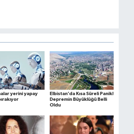
lar yerini yapay
Elbistan’da Kısa Süreli Panik!
ırakıyor
Depremin Büyüklüğü Belli
Oldu