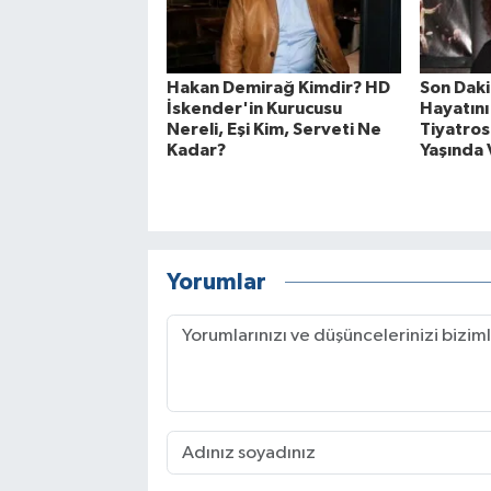
Hakan Demirağ Kimdir? HD
Son Daki
İskender'in Kurucusu
Hayatını
Nereli, Eşi Kim, Serveti Ne
Tiyatros
Kadar?
Yaşında 
Yorumlar