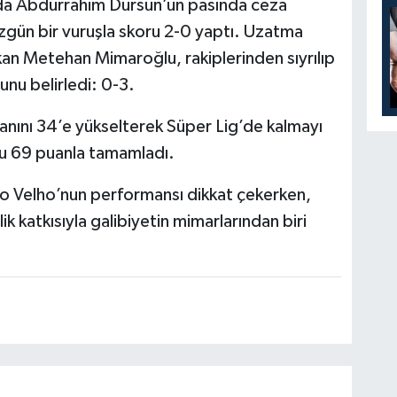
kada Abdürrahim Dursun’un pasında ceza
gün bir vuruşla skoru 2-0 yaptı. Uzatma
an Metehan Mimaroğlu, rakiplerinden sıyrılıp
nu belirledi: 0-3.
uanını 34’e yükselterek Süper Lig’de kalmayı
nu 69 puanla tamamladı.
do Velho’nun performansı dikkat çekerken,
k katkısıyla galibiyetin mimarlarından biri