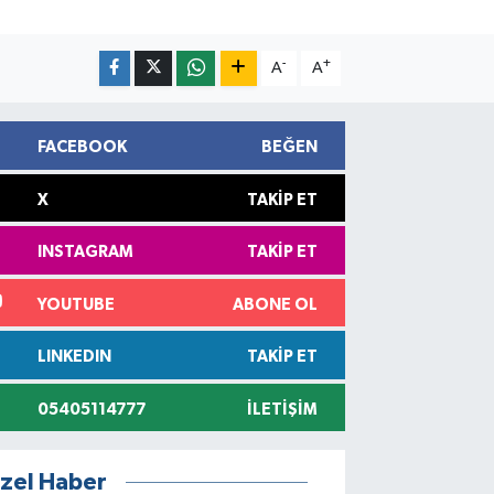
-
+
A
A
FACEBOOK
BEĞEN
X
TAKIP ET
INSTAGRAM
TAKIP ET
YOUTUBE
ABONE OL
LINKEDIN
TAKIP ET
05405114777
İLETIŞIM
zel Haber