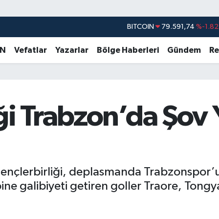
BITCOIN
79.591,74
%-1.82
DOLAR
45,43620
%0.02
EURO
53,38690
%0.19
AN
Vefatlar
Yazarlar
Bölge Haberleri
Gündem
Re
STERLİN
61,60380
%0.18
G.ALTIN
6862,09000
%0.19
BİST100
14.598,00
%0
ği Trabzon’da Şov 
Gençlerbirliği, deplasmanda Trabzonspor’
ine galibiyeti getiren goller Traore, Ton