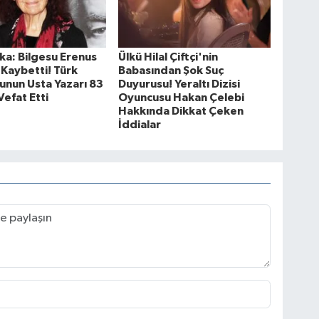
ka: Bilgesu Erenus
Ülkü Hilal Çiftçi'nin
 Kaybetti! Türk
Babasından Şok Suç
unun Usta Yazarı 83
Duyurusu! Yeraltı Dizisi
Vefat Etti
Oyuncusu Hakan Çelebi
Hakkında Dikkat Çeken
İddialar