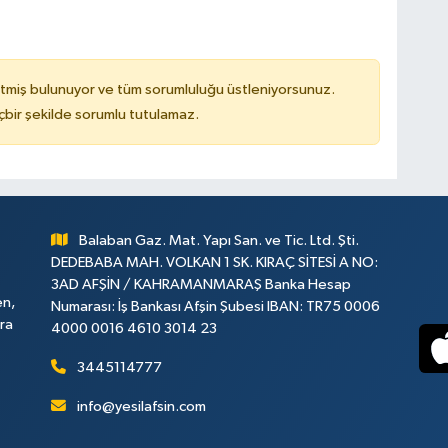
tmiş bulunuyor ve tüm sorumluluğu üstleniyorsunuz.
çbir şekilde sorumlu tutulamaz.
Balaban Gaz. Mat. Yapı San. ve Tic. Ltd. Şti.
DEDEBABA MAH. VOLKAN 1 SK. KIRAÇ SİTESİ A NO:
3AD AFŞİN / KAHRAMANMARAŞ Banka Hesap
en,
Numarası: İş Bankası Afşin Şubesi IBAN: TR75 0006
ara
4000 0016 4610 3014 23
3445114777
info@yesilafsin.com