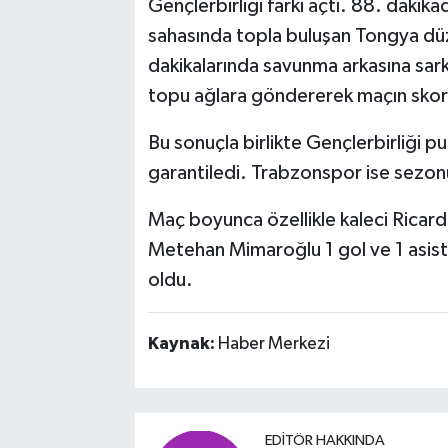
Gençlerbirliği farkı açtı. 88. daki
sahasında topla buluşan Tongya düz
dakikalarında savunma arkasına sark
topu ağlara göndererek maçın skoru
Bu sonuçla birlikte Gençlerbirliği p
garantiledi. Trabzonspor ise sezo
Maç boyunca özellikle kaleci Ricar
Metehan Mimaroğlu 1 gol ve 1 asistli
oldu.
Kaynak:
Haber Merkezi
EDITÖR HAKKINDA