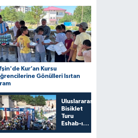
fşin'de Kur’an Kursu
ğrencilerine Gönülleri Isıtan
kram
Uluslararası
Bisiklet
Turu
Eshab-ı
Kehf’ten