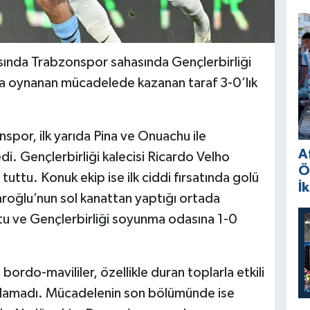
asında Trabzonspor sahasında Gençlerbirliği
k’ta oynanan mücadelede kazanan taraf 3-0’lık
spor, ilk yarıda Pina ve Onuachu ile
A
di. Gençlerbirliği kalecisi Ricardo Velho
Ö
 tuttu. Konuk ekip ise ilk ciddi fırsatında golü
İ
oğlu’nun sol kanattan yaptığı ortada
ştu ve Gençlerbirliği soyunma odasına 1-0
 bordo-mavililer, özellikle duran toplarla etkili
bulamadı. Mücadelenin son bölümünde ise