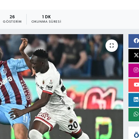
26
1 DK
GÖSTERIM
OKUNMA SÜRESI
Ö