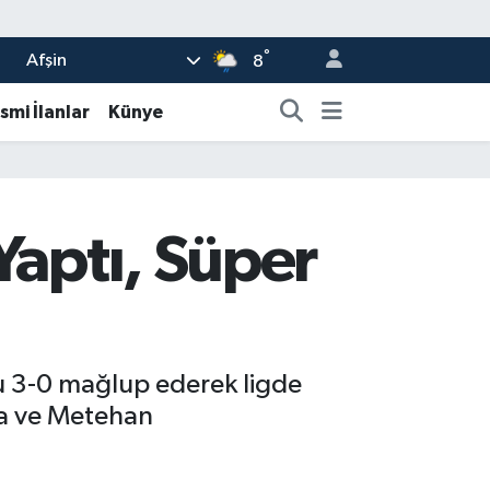
°
Afşin
8
smi İlanlar
Künye
Yaptı, Süper
u 3-0 mağlup ederek ligde
gya ve Metehan