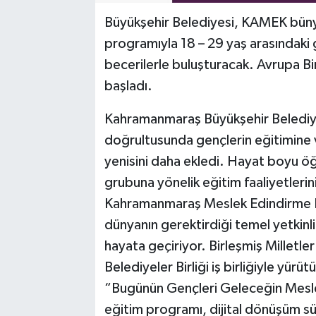
Büyükşehir Belediyesi, KAMEK büny
programıyla 18 – 29 yaş arasındaki ge
becerilerle buluşturacak. Avrupa Bir
başladı.
Kahramanmaraş Büyükşehir Belediyesi
doğrultusunda gençlerin eğitimine v
yenisini daha ekledi. Hayat boyu ö
grubuna yönelik eğitim faaliyetleri
Kahramanmaraş Meslek Edindirme Ku
dünyanın gerektirdiği temel yetkinli
hayata geçiriyor. Birleşmiş Milletl
Belediyeler Birliği iş birliğiyle yürü
“Bugünün Gençleri Geleceğin Mesle
eğitim programı, dijital dönüşüm sü