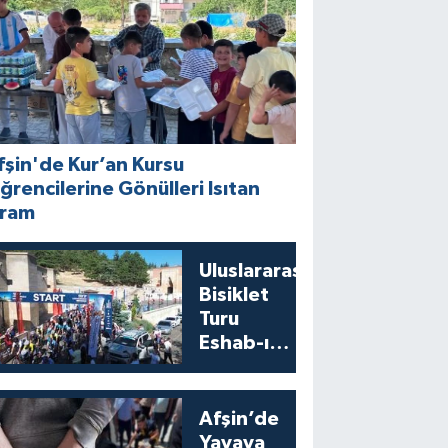
fşin'de Kur’an Kursu
ğrencilerine Gönülleri Isıtan
kram
Uluslararası
Bisiklet
Turu
Eshab-ı
Kehf’ten
Start Aldı
Afşin’de
Yayaya