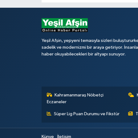
Yeşil Afşin, yepyeni temasıyla sizleri buluştururk
sadelik ve modernizmi bir araya getiriyor. İnsanl
haber okuyabilecekleri bir altyapı sunuyor.
Kahramanmaraş Nöbetçi
Eczaneler
Süper Lig Puan Durumu ve Fikstür
T
Künye
İletişim