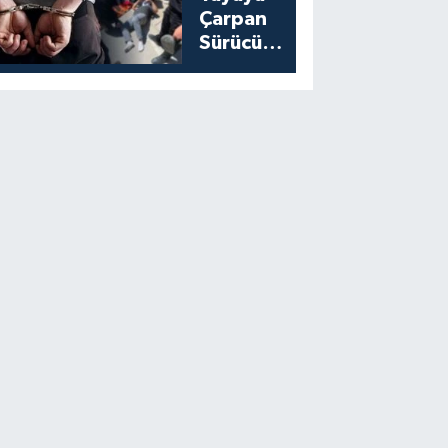
Çarpan
Sürücü
Yakalandı:
Cezası
Belli Oldu