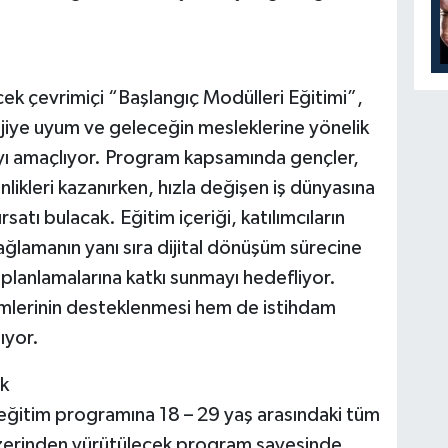
k çevrimiçi “Başlangıç Modülleri Eğitimi”,
olojiye uyum ve geleceğin mesleklerine yönelik
ayı amaçlıyor. Program kapsamında gençler,
inlikleri kazanırken, hızla değişen iş dünyasına
satı bulacak. Eğitim içeriği, katılımcıların
sağlamanın yanı sıra dijital dönüşüm sürecine
 planlamalarına katkı sunmayı hedefliyor.
şimlerinin desteklenmesi hem de istihdam
nıyor.
k
 eğitim programına 18 – 29 yaş arasındaki tüm
üzerinden yürütülecek program sayesinde