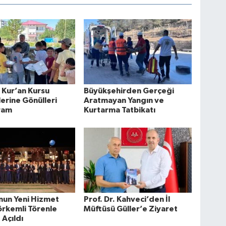
 Kur’an Kursu
Büyükşehirden Gerçeği
erine Gönülleri
Aratmayan Yangın ve
kram
Kurtarma Tatbikatı
un Yeni Hizmet
Prof. Dr. Kahveci’den İl
örkemli Törenle
Müftüsü Güller’e Ziyaret
Açıldı