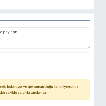
tmiş bulunuyor ve tüm sorumluluğu üstleniyorsunuz.
çbir şekilde sorumlu tutulamaz.