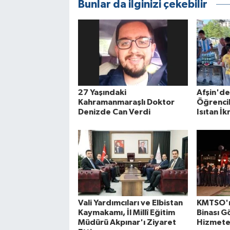
Bunlar da ilginizi çekebilir
27 Yaşındaki
Afşin'de
Kahramanmaraşlı Doktor
Öğrencil
Denizde Can Verdi
Isıtan İ
Vali Yardımcıları ve Elbistan
KMTSO'n
Kaymakamı, İl Millî Eğitim
Binası G
Müdürü Akpınar'ı Ziyaret
Hizmete 