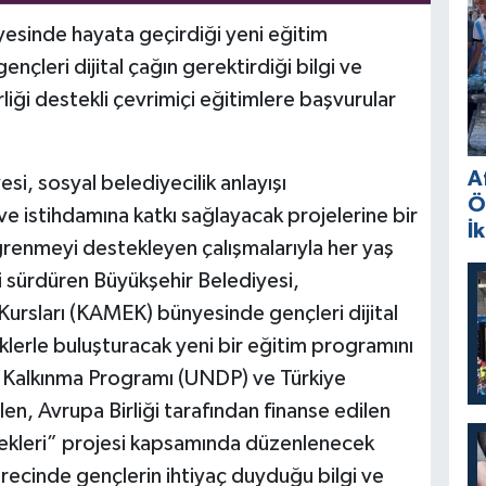
esinde hayata geçirdiği yeni eğitim
nçleri dijital çağın gerektirdiği bilgi ve
liği destekli çevrimiçi eğitimlere başvurular
A
, sosyal belediyecilik anlayışı
Ö
e istihdamına katkı sağlayacak projelerine bir
İ
ğrenmeyi destekleyen çalışmalarıyla her yaş
ni sürdüren Büyükşehir Belediyesi,
rsları (KAMEK) bünyesinde gençleri dijital
klerle buluşturacak yeni bir eğitim programını
er Kalkınma Programı (UNDP) ve Türkiye
tülen, Avrupa Birliği tarafından finanse edilen
kleri” projesi kapsamında düzenlenecek
recinde gençlerin ihtiyaç duyduğu bilgi ve