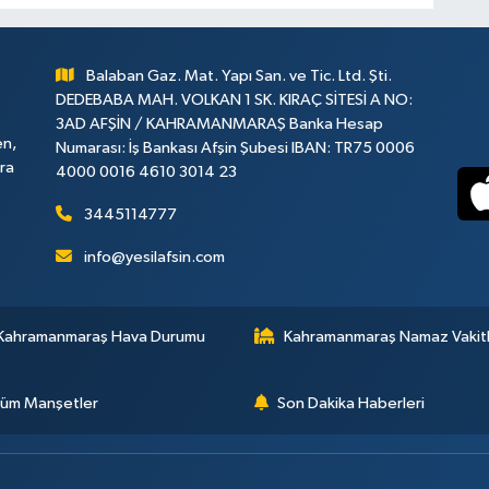
Balaban Gaz. Mat. Yapı San. ve Tic. Ltd. Şti.
DEDEBABA MAH. VOLKAN 1 SK. KIRAÇ SİTESİ A NO:
3AD AFŞİN / KAHRAMANMARAŞ Banka Hesap
en,
Numarası: İş Bankası Afşin Şubesi IBAN: TR75 0006
ara
4000 0016 4610 3014 23
3445114777
info@yesilafsin.com
Kahramanmaraş Hava Durumu
Kahramanmaraş Namaz Vakitl
üm Manşetler
Son Dakika Haberleri