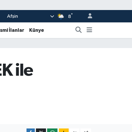
°
Afşin
8
smi İlanlar
Künye
K ile
-
+