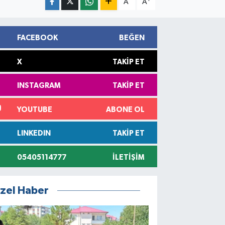
A
A
FACEBOOK
BEĞEN
X
TAKIP ET
INSTAGRAM
TAKIP ET
YOUTUBE
ABONE OL
LINKEDIN
TAKIP ET
05405114777
İLETIŞIM
zel Haber