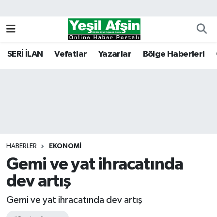
Vefatlar
Kahramanmaraş Nöbetçi Eczaneler
SERİ İLAN
Vefatlar
Yazarlar
Bölge Haberleri
Kahramanmaraş Hava Durumu
Kahramanmaraş Namaz Vakitleri
Kahramanmaraş Trafik Yoğunluk Haritası
Süper Lig Puan Durumu ve Fikstür
HABERLER
EKONOMI
Gemi ve yat ihracatında
Tüm Manşetler
dev artış
Son Dakika Haberleri
Gemi ve yat ihracatında dev artış
Haber Arşivi