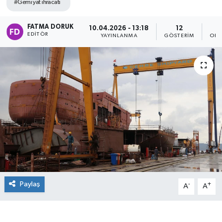
#Gemi yat ihracatı
FATMA DORUK
10.04.2026 - 13:18
12
EDITÖR
YAYINLANMA
GÖSTERIM
OKU
Paylaş
-
+
A
A