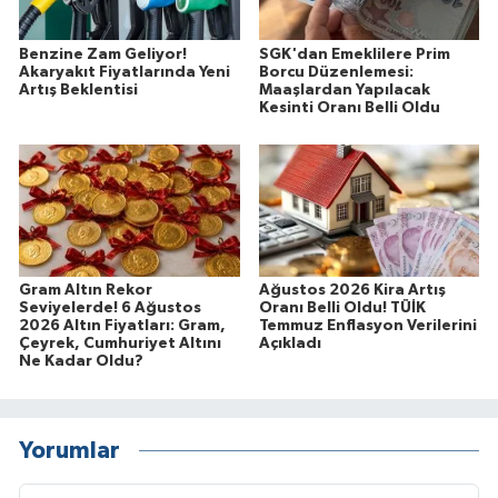
Benzine Zam Geliyor!
SGK'dan Emeklilere Prim
Akaryakıt Fiyatlarında Yeni
Borcu Düzenlemesi:
Artış Beklentisi
Maaşlardan Yapılacak
Kesinti Oranı Belli Oldu
Gram Altın Rekor
Ağustos 2026 Kira Artış
Seviyelerde! 6 Ağustos
Oranı Belli Oldu! TÜİK
2026 Altın Fiyatları: Gram,
Temmuz Enflasyon Verilerini
Çeyrek, Cumhuriyet Altını
Açıkladı
Ne Kadar Oldu?
Yorumlar