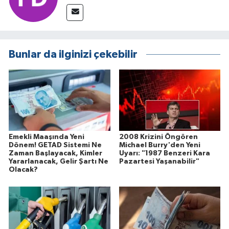
Bunlar da ilginizi çekebilir
Emekli Maaşında Yeni
2008 Krizini Öngören
Dönem! GETAD Sistemi Ne
Michael Burry'den Yeni
Zaman Başlayacak, Kimler
Uyarı: "1987 Benzeri Kara
Yararlanacak, Gelir Şartı Ne
Pazartesi Yaşanabilir"
Olacak?