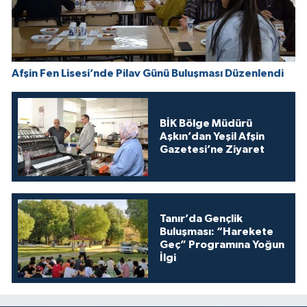
Afşin Fen Lisesi’nde Pilav Günü Buluşması Düzenlendi
BİK Bölge Müdürü
Aşkın’dan Yeşil Afşin
Gazetesi’ne Ziyaret
Tanır’da Gençlik
Buluşması: “Harekete
Geç” Programına Yoğun
İlgi