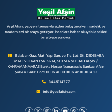
Yeşil Afşin, yepyeni temasıyla sizleri buluştururken, sadelik ve
modernizmi bir araya getiriyor. İnsanlara haber okuyabilecekleri
bir altyapı sunuyor.
Balaban Gaz. Mat. Yapı San. ve Tic. Ltd. Şti. DEDEBABA
MAH. VOLKAN 1 SK. KIRAÇ SİTESİ A NO: 3AD AFŞİN /
KAHRAMANMARAŞ Banka Hesap Numarası: İş Bankası Afşin
Şubesi IBAN: TR75 0006 4000 0016 4610 3014 23
3445114777
info@yesilafsin.com