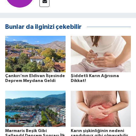
Bunlar da ilginizi çekebilir
Çankırı’nın Eldivan İlçesinde
Şiddetli Karın Ağrısına
Deprem Meydana Geldi
Dikkat!
Marmaris Beşik Gibi
Karın şişkinliğinin nedeni
Sallandı! Deprem Sonrası İlk
sandığınız gibi olmayabilir