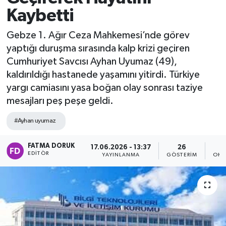
Kaybetti
Gebze 1. Ağır Ceza Mahkemesi’nde görev
yaptığı duruşma sırasında kalp krizi geçiren
Cumhuriyet Savcısı Ayhan Uyumaz (49),
kaldırıldığı hastanede yaşamını yitirdi. Türkiye
yargı camiasını yasa boğan olay sonrası taziye
mesajları peş peşe geldi.
#Ayhan uyumaz
FATMA DORUK
17.06.2026 - 13:37
26
EDITÖR
YAYINLANMA
GÖSTERIM
OKU