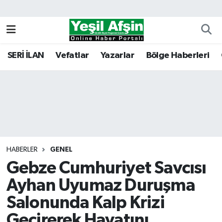
Vefatlar
Kahramanmaraş Nöbetçi Eczaneler
SERİ İLAN
Vefatlar
Yazarlar
Bölge Haberleri
Kahramanmaraş Hava Durumu
Kahramanmaraş Namaz Vakitleri
Kahramanmaraş Trafik Yoğunluk Haritası
Süper Lig Puan Durumu ve Fikstür
HABERLER
GENEL
Gebze Cumhuriyet Savcısı
Tüm Manşetler
Ayhan Uyumaz Duruşma
Son Dakika Haberleri
Salonunda Kalp Krizi
Haber Arşivi
Geçirerek Hayatını