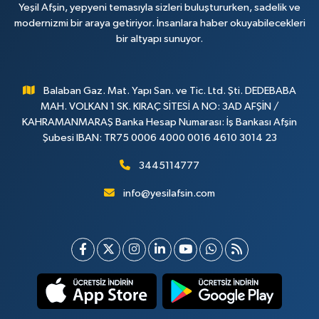
Yeşil Afşin, yepyeni temasıyla sizleri buluştururken, sadelik ve
modernizmi bir araya getiriyor. İnsanlara haber okuyabilecekleri
bir altyapı sunuyor.
Balaban Gaz. Mat. Yapı San. ve Tic. Ltd. Şti. DEDEBABA
MAH. VOLKAN 1 SK. KIRAÇ SİTESİ A NO: 3AD AFŞİN /
KAHRAMANMARAŞ Banka Hesap Numarası: İş Bankası Afşin
Şubesi IBAN: TR75 0006 4000 0016 4610 3014 23
3445114777
info@yesilafsin.com