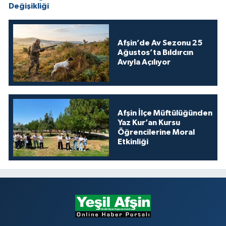
Değişikliği
Afşin’de Av Sezonu 25
Ağustos’ta Bıldırcın
Avıyla Açılıyor
Afşin İlçe Müftülüğünden
Yaz Kur’an Kursu
Öğrencilerine Moral
Etkinliği