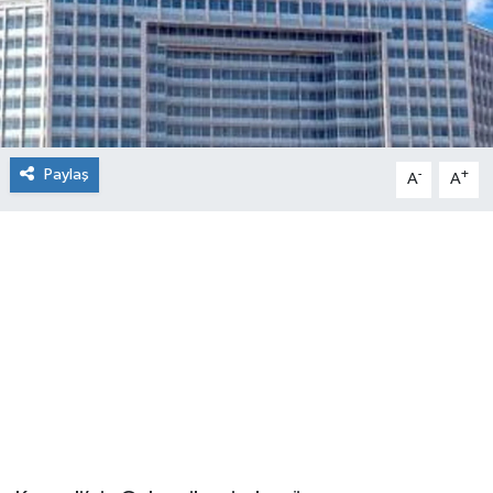
Paylaş
-
+
A
A