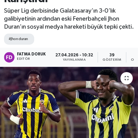
Süper Lig derbisinde Galatasaray’ın 3-0’lık
galibiyetinin ardından eski Fenerbahçeli Jhon
Duran’ın sosyal medya hareketi büyük tepki çekti.
#Jhon duran
FATMA DORUK
27.04.2026 - 10:32
39
EDITÖR
YAYINLANMA
GÖSTERIM
OKU