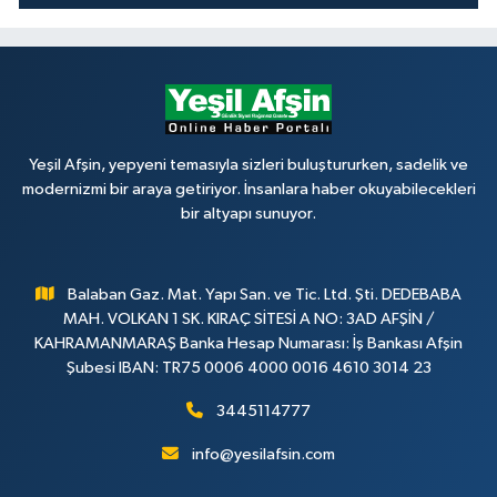
Yeşil Afşin, yepyeni temasıyla sizleri buluştururken, sadelik ve
modernizmi bir araya getiriyor. İnsanlara haber okuyabilecekleri
bir altyapı sunuyor.
Balaban Gaz. Mat. Yapı San. ve Tic. Ltd. Şti. DEDEBABA
MAH. VOLKAN 1 SK. KIRAÇ SİTESİ A NO: 3AD AFŞİN /
KAHRAMANMARAŞ Banka Hesap Numarası: İş Bankası Afşin
Şubesi IBAN: TR75 0006 4000 0016 4610 3014 23
3445114777
info@yesilafsin.com