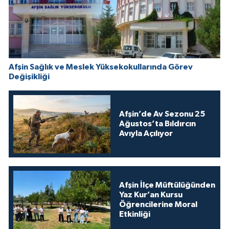
Afşin Sağlık ve Meslek Yüksekokullarında Görev
Değişikliği
Afşin’de Av Sezonu 25
Ağustos’ta Bıldırcın
Avıyla Açılıyor
Afşin İlçe Müftülüğünden
Yaz Kur’an Kursu
Öğrencilerine Moral
Etkinliği