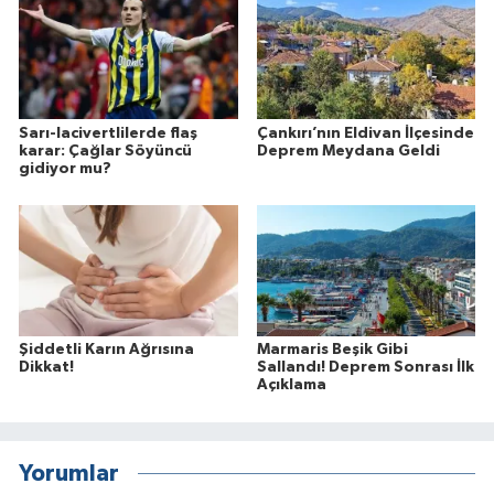
Sarı-lacivertlilerde flaş
Çankırı’nın Eldivan İlçesinde
karar: Çağlar Söyüncü
Deprem Meydana Geldi
gidiyor mu?
Şiddetli Karın Ağrısına
Marmaris Beşik Gibi
Dikkat!
Sallandı! Deprem Sonrası İlk
Açıklama
Yorumlar