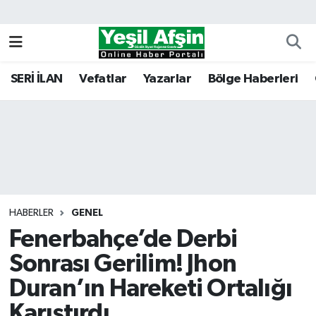
Vefatlar
Kahramanmaraş Nöbetçi Eczaneler
SERİ İLAN
Vefatlar
Yazarlar
Bölge Haberleri
Kahramanmaraş Hava Durumu
Kahramanmaraş Namaz Vakitleri
Kahramanmaraş Trafik Yoğunluk Haritası
Süper Lig Puan Durumu ve Fikstür
HABERLER
GENEL
Fenerbahçe’de Derbi
Tüm Manşetler
Sonrası Gerilim! Jhon
Son Dakika Haberleri
Duran’ın Hareketi Ortalığı
Haber Arşivi
Karıştırdı