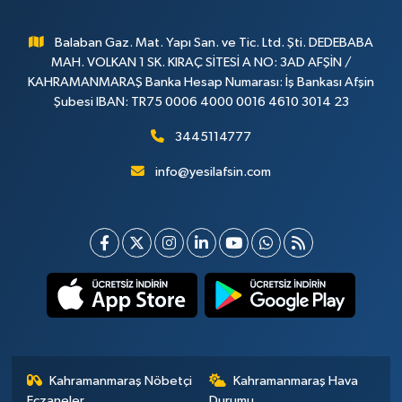
Balaban Gaz. Mat. Yapı San. ve Tic. Ltd. Şti. DEDEBABA
MAH. VOLKAN 1 SK. KIRAÇ SİTESİ A NO: 3AD AFŞİN /
KAHRAMANMARAŞ Banka Hesap Numarası: İş Bankası Afşin
Şubesi IBAN: TR75 0006 4000 0016 4610 3014 23
3445114777
info@yesilafsin.com
Kahramanmaraş Nöbetçi
Kahramanmaraş Hava
Eczaneler
Durumu