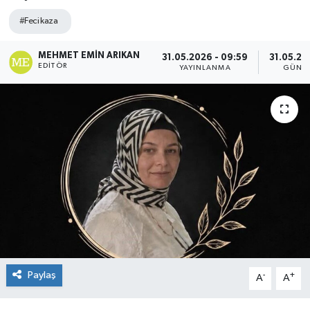
#Feci kaza
MEHMET EMIN ARIKAN
31.05.2026 - 09:59
31.05.20
EDITÖR
YAYINLANMA
GÜNC
Paylaş
-
+
A
A