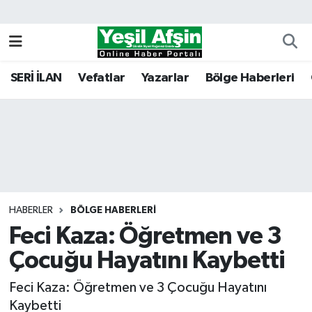
Vefatlar
Kahramanmaraş Nöbetçi Eczaneler
SERİ İLAN
Vefatlar
Yazarlar
Bölge Haberleri
Kahramanmaraş Hava Durumu
Kahramanmaraş Namaz Vakitleri
Kahramanmaraş Trafik Yoğunluk Haritası
Süper Lig Puan Durumu ve Fikstür
HABERLER
BÖLGE HABERLERI
Feci Kaza: Öğretmen ve 3
Tüm Manşetler
Çocuğu Hayatını Kaybetti
Son Dakika Haberleri
Feci Kaza: Öğretmen ve 3 Çocuğu Hayatını
Haber Arşivi
Kaybetti