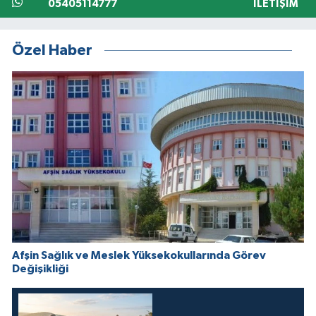
05405114777
İLETIŞIM
Özel Haber
Afşin Sağlık ve Meslek Yüksekokullarında Görev
Değişikliği