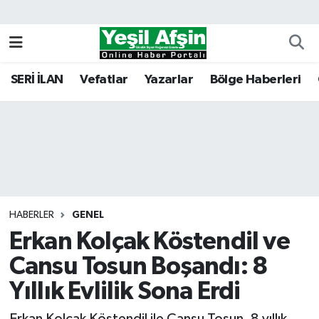
Vefatlar
Kahramanmaraş Nöbetçi Eczaneler
SERİ İLAN
Vefatlar
Yazarlar
Bölge Haberleri
Kahramanmaraş Hava Durumu
Kahramanmaraş Namaz Vakitleri
Kahramanmaraş Trafik Yoğunluk Haritası
Süper Lig Puan Durumu ve Fikstür
HABERLER
GENEL
Erkan Kolçak Köstendil ve
Tüm Manşetler
Cansu Tosun Boşandı: 8
Son Dakika Haberleri
Yıllık Evlilik Sona Erdi
Haber Arşivi