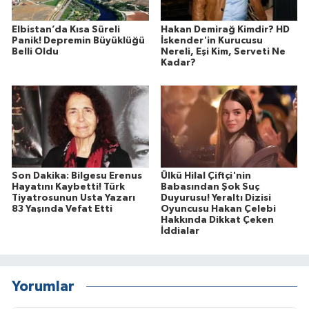
Elbistan’da Kısa Süreli
Hakan Demirağ Kimdir? HD
Panik! Depremin Büyüklüğü
İskender'in Kurucusu
Belli Oldu
Nereli, Eşi Kim, Serveti Ne
Kadar?
Son Dakika: Bilgesu Erenus
Ülkü Hilal Çiftçi'nin
Hayatını Kaybetti! Türk
Babasından Şok Suç
Tiyatrosunun Usta Yazarı
Duyurusu! Yeraltı Dizisi
83 Yaşında Vefat Etti
Oyuncusu Hakan Çelebi
Hakkında Dikkat Çeken
İddialar
Yorumlar