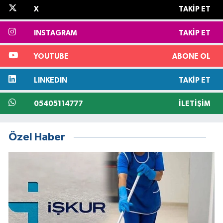
X
TAKIP ET
INSTAGRAM
TAKIP ET
YOUTUBE
ABONE OL
LINKEDIN
TAKIP ET
05405114777
İLETIŞIM
Özel Haber