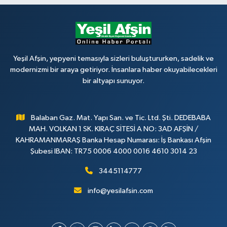
Yeşil Afşin, yepyeni temasıyla sizleri buluştururken, sadelik ve
modernizmi bir araya getiriyor. İnsanlara haber okuyabilecekleri
bir altyapı sunuyor.
Balaban Gaz. Mat. Yapı San. ve Tic. Ltd. Şti. DEDEBABA
MAH. VOLKAN 1 SK. KIRAÇ SİTESİ A NO: 3AD AFŞİN /
KAHRAMANMARAŞ Banka Hesap Numarası: İş Bankası Afşin
Şubesi IBAN: TR75 0006 4000 0016 4610 3014 23
3445114777
info@yesilafsin.com