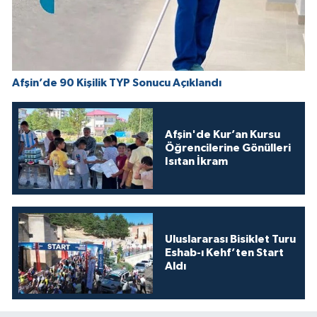
Afşin’de 90 Kişilik TYP Sonucu Açıklandı
Afşin'de Kur’an Kursu
Öğrencilerine Gönülleri
Isıtan İkram
Uluslararası Bisiklet Turu
Eshab-ı Kehf’ten Start
Aldı