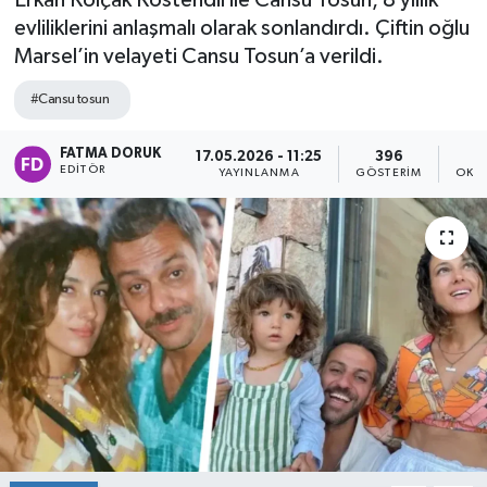
Erkan Kolçak Köstendil ile Cansu Tosun, 8 yıllık
evliliklerini anlaşmalı olarak sonlandırdı. Çiftin oğlu
Marsel’in velayeti Cansu Tosun’a verildi.
#Cansu tosun
FATMA DORUK
17.05.2026 - 11:25
396
EDITÖR
YAYINLANMA
GÖSTERIM
OKU