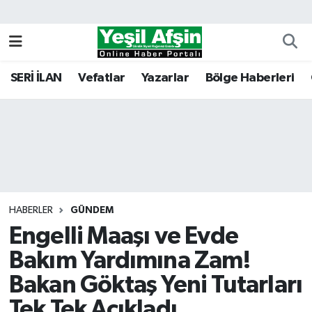
Vefatlar
Kahramanmaraş Nöbetçi Eczaneler
SERİ İLAN
Vefatlar
Yazarlar
Bölge Haberleri
Kahramanmaraş Hava Durumu
Kahramanmaraş Namaz Vakitleri
Kahramanmaraş Trafik Yoğunluk Haritası
Süper Lig Puan Durumu ve Fikstür
HABERLER
GÜNDEM
Engelli Maaşı ve Evde
Tüm Manşetler
Bakım Yardımına Zam!
Son Dakika Haberleri
Bakan Göktaş Yeni Tutarları
Haber Arşivi
Tek Tek Açıkladı