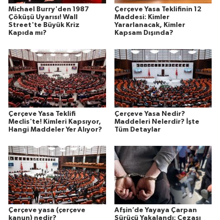
Michael Burry'den 1987
Çerçeve Yasa Teklifinin 12
Çöküşü Uyarısı! Wall
Maddesi: Kimler
Street'te Büyük Kriz
Yararlanacak, Kimler
Kapıda mı?
Kapsam Dışında?
Çerçeve Yasa Teklifi
Çerçeve Yasa Nedir?
Meclis'te! Kimleri Kapsıyor,
Maddeleri Nelerdir? İşte
Hangi Maddeler Yer Alıyor?
Tüm Detaylar
Çerçeve yasa (çerçeve
Afşin’de Yayaya Çarpan
kanun) nedir?
Sürücü Yakalandı: Cezası