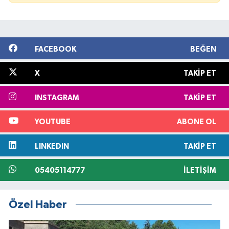
FACEBOOK
BEĞEN
X
TAKIP ET
INSTAGRAM
TAKIP ET
YOUTUBE
ABONE OL
LINKEDIN
TAKIP ET
05405114777
İLETIŞIM
Özel Haber