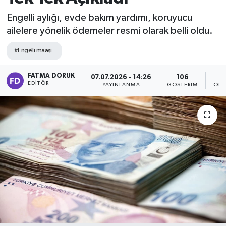
Engelli aylığı, evde bakım yardımı, koruyucu
ailelere yönelik ödemeler resmi olarak belli oldu.
#Engelli maaşı
FATMA DORUK
07.07.2026 - 14:26
106
EDITÖR
YAYINLANMA
GÖSTERIM
OKU