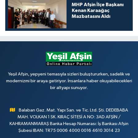
MHP Afşin İlçe Başkanı
Kenan Karaağaç
Mazbatasını Aldı
Yeşil Afşin, yepyeni temasıyla sizleri buluştururken, sadelik ve
modernizmi bir araya getiriyor. İnsanlara haber okuyabilecekleri
bir altyapı sunuyor.
Balaban Gaz. Mat. Yapı San. ve Tic. Ltd. Şti. DEDEBABA
MAH. VOLKAN 1 SK. KIRAÇ SİTESİ A NO: 3AD AFŞİN /
KAHRAMANMARAŞ Banka Hesap Numarası: İş Bankası Afşin
Şubesi IBAN: TR75 0006 4000 0016 4610 3014 23