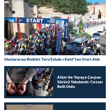
Uluslararası Bisiklet Turu Eshab-ı Kehf’ten Start Aldı
Afşin’de Yayaya Çarpan
Sürücü Yakalandı: Cezası
Belli Oldu