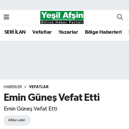
Vefatlar
Kahramanmaraş Nöbetçi Eczaneler
SERİ İLAN
Vefatlar
Yazarlar
Bölge Haberleri
Kahramanmaraş Hava Durumu
Kahramanmaraş Namaz Vakitleri
Kahramanmaraş Trafik Yoğunluk Haritası
Süper Lig Puan Durumu ve Fikstür
HABERLER
VEFATLAR
Emin Güneş Vefat Etti
Tüm Manşetler
Emin Güneş Vefat Etti
Son Dakika Haberleri
#Afşin vefat
Haber Arşivi