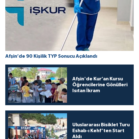
Afşin’de 90 Kişilik TYP Sonucu Açıklandı
Afşin'de Kur’an Kursu
Öğrencilerine Gönülleri
Isıtan İkram
Uluslararası Bisiklet Turu
Eshab-ı Kehf’ten Start
Aldı