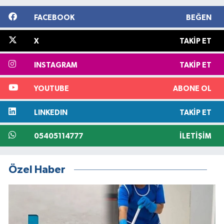
FACEBOOK
BEĞEN
X
TAKIP ET
INSTAGRAM
TAKIP ET
YOUTUBE
ABONE OL
LINKEDIN
TAKIP ET
05405114777
İLETIŞIM
Özel Haber