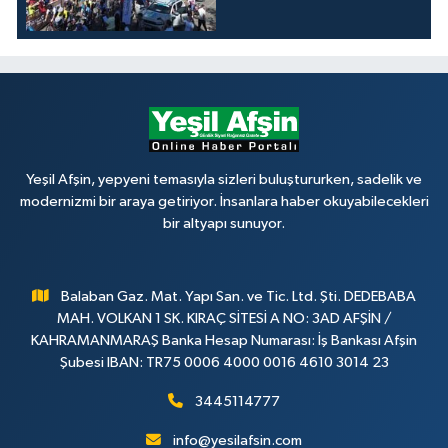
Yeşil Afşin, yepyeni temasıyla sizleri buluştururken, sadelik ve
modernizmi bir araya getiriyor. İnsanlara haber okuyabilecekleri
bir altyapı sunuyor.
Balaban Gaz. Mat. Yapı San. ve Tic. Ltd. Şti. DEDEBABA
MAH. VOLKAN 1 SK. KIRAÇ SİTESİ A NO: 3AD AFŞİN /
KAHRAMANMARAŞ Banka Hesap Numarası: İş Bankası Afşin
Şubesi IBAN: TR75 0006 4000 0016 4610 3014 23
3445114777
info@yesilafsin.com