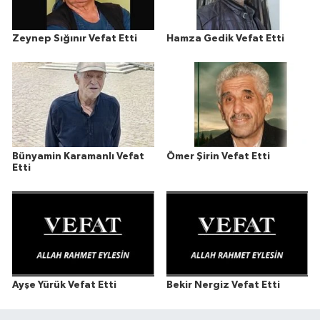
Zeynep Sığınır Vefat Etti
Hamza Gedik Vefat Etti
Bünyamin Karamanlı Vefat
Ömer Şirin Vefat Etti
Etti
Ayşe Yürük Vefat Etti
Bekir Nergiz Vefat Etti