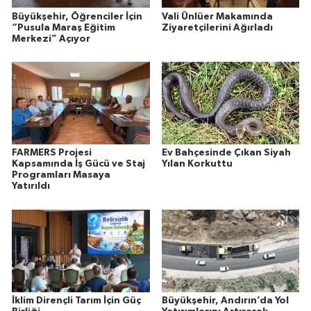
Büyükşehir, Öğrenciler İçin
Vali Ünlüer Makamında
“Pusula Maraş Eğitim
Ziyaretçilerini Ağırladı
Merkezi” Açıyor
FARMERS Projesi
Ev Bahçesinde Çıkan Siyah
Kapsamında İş Gücü ve Staj
Yılan Korkuttu
Programları Masaya
Yatırıldı
İklim Dirençli Tarım İçin Güç
Büyükşehir, Andırın’da Yol