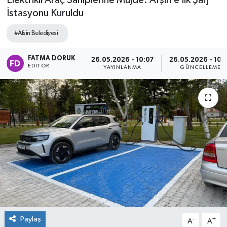
Elektrikli Araç Sahiplerine Müjde: Afşin’e İlk Şarj
İstasyonu Kuruldu
#Afşin Belediyesi
FATMA DORUK
26.05.2026 - 10:07
26.05.2026 - 10:
EDITÖR
YAYINLANMA
GÜNCELLEME
Paylaş
-
+
A
A