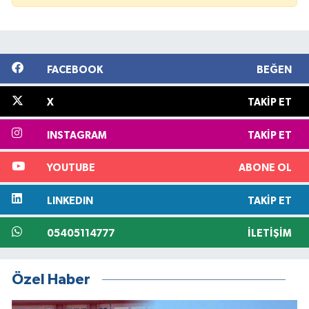
FACEBOOK
BEĞEN
X
TAKIP ET
INSTAGRAM
TAKIP ET
YOUTUBE
ABONE OL
LINKEDIN
TAKIP ET
05405114777
İLETIŞIM
Özel Haber