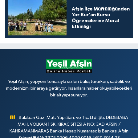
Afşin İlçe Müftülüğünden
Yaz Kur’an Kursu
Öğrencilerine Moral
Etkinliği
Yeşil Afşin, yepyeni temasıyla sizleri buluştururken, sadelik ve
modernizmi bir araya getiriyor. İnsanlara haber okuyabilecekleri
bir altyapı sunuyor.
Balaban Gaz. Mat. Yapı San. ve Tic. Ltd. Şti. DEDEBABA
MAH. VOLKAN 1 SK. KIRAÇ SİTESİ A NO: 3AD AFŞİN /
KAHRAMANMARAŞ Banka Hesap Numarası: İş Bankası Afşin
Şubesi IBAN: TR75 0006 4000 0016 4610 3014 23