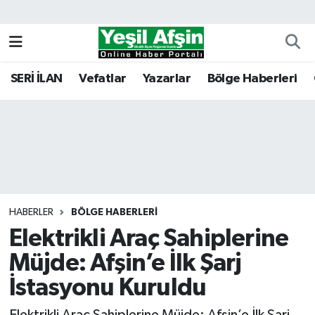
Vefatlar
Kahramanmaraş Nöbetçi Eczaneler
SERİ İLAN
Vefatlar
Yazarlar
Bölge Haberleri
Kahramanmaraş Hava Durumu
Kahramanmaraş Namaz Vakitleri
Kahramanmaraş Trafik Yoğunluk Haritası
Süper Lig Puan Durumu ve Fikstür
HABERLER
BÖLGE HABERLERI
Elektrikli Araç Sahiplerine
Tüm Manşetler
Müjde: Afşin’e İlk Şarj
Son Dakika Haberleri
İstasyonu Kuruldu
Haber Arşivi