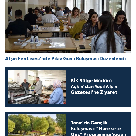
Afşin Fen Lisesi’nde Pilav Günü Buluşması Düzenlendi
BİK Bölge Müdürü
Aşkın’dan Yeşil Afşin
Gazetesi’ne Ziyaret
Tanır’da Gençlik
Buluşması: “Harekete
Geç” Programına Yoğun