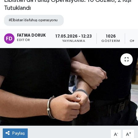
Elbistan’da Fuhuş Operasyonu: 10 Gözaltı, 2 Kişi
Tutuklandı
#Elbistan’da fuhuş operasyonu
FATMA DORUK
17.05.2026 - 12:23
1026
EDITÖR
YAYINLANMA
GÖSTERIM
OKU
Paylaş
-
+
A
A