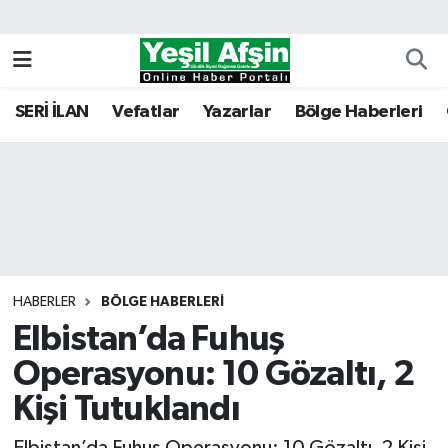
Vefatlar
Kahramanmaraş Nöbetçi Eczaneler
SERİ İLAN
Vefatlar
Yazarlar
Bölge Haberleri
Kahramanmaraş Hava Durumu
Kahramanmaraş Namaz Vakitleri
Kahramanmaraş Trafik Yoğunluk Haritası
Süper Lig Puan Durumu ve Fikstür
HABERLER
BÖLGE HABERLERI
Elbistan’da Fuhuş
Tüm Manşetler
Operasyonu: 10 Gözaltı, 2
Son Dakika Haberleri
Kişi Tutuklandı
Haber Arşivi