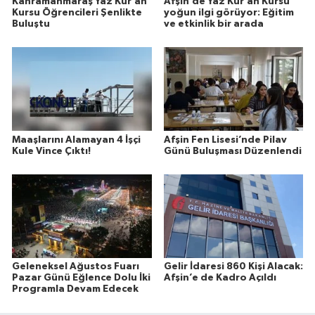
Kahramanmaraş Yaz Kur’an
Afşin’de Yaz Kur’an Kursu
Kursu Öğrencileri Şenlikte
yoğun ilgi görüyor: Eğitim
Buluştu
ve etkinlik bir arada
Maaşlarını Alamayan 4 İşçi
Afşin Fen Lisesi’nde Pilav
Kule Vince Çıktı!
Günü Buluşması Düzenlendi
Geleneksel Ağustos Fuarı
Gelir İdaresi 860 Kişi Alacak:
Pazar Günü Eğlence Dolu İki
Afşin’e de Kadro Açıldı
Programla Devam Edecek