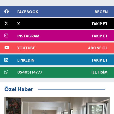
FACEBOOK
BEĞEN
X
TAKIP ET
INSTAGRAM
TAKIP ET
YOUTUBE
ABONE OL
LINKEDIN
TAKIP ET
05405114777
İLETIŞIM
Özel Haber