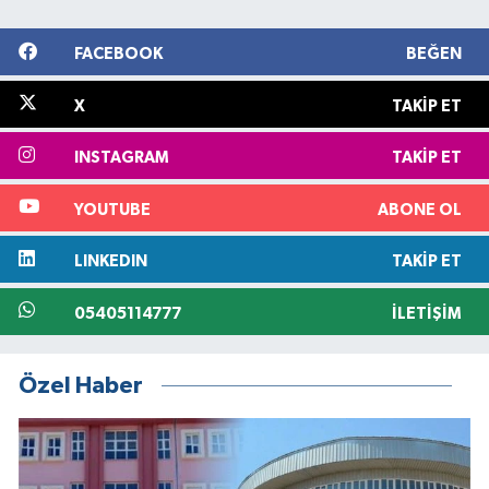
FACEBOOK
BEĞEN
X
TAKIP ET
INSTAGRAM
TAKIP ET
YOUTUBE
ABONE OL
LINKEDIN
TAKIP ET
05405114777
İLETIŞIM
Özel Haber