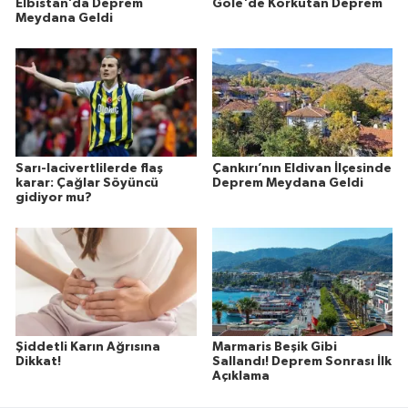
Elbistan’da Deprem
Göle'de Korkutan Deprem
Meydana Geldi
Sarı-lacivertlilerde flaş
Çankırı’nın Eldivan İlçesinde
karar: Çağlar Söyüncü
Deprem Meydana Geldi
gidiyor mu?
Şiddetli Karın Ağrısına
Marmaris Beşik Gibi
Dikkat!
Sallandı! Deprem Sonrası İlk
Açıklama