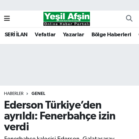
Vefatlar
Kahramanmaraş Nöbetçi Eczaneler
SERİ İLAN
Vefatlar
Yazarlar
Bölge Haberleri
Kahramanmaraş Hava Durumu
Kahramanmaraş Namaz Vakitleri
Kahramanmaraş Trafik Yoğunluk Haritası
Süper Lig Puan Durumu ve Fikstür
HABERLER
GENEL
Ederson Türkiye’den
Tüm Manşetler
ayrıldı: Fenerbahçe izin
Son Dakika Haberleri
verdi
Haber Arşivi