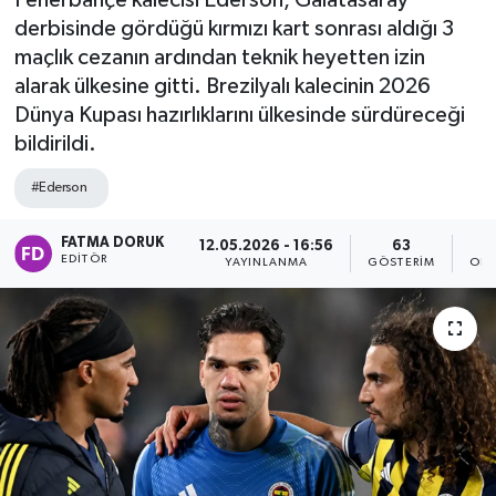
Fenerbahçe kalecisi Ederson, Galatasaray
derbisinde gördüğü kırmızı kart sonrası aldığı 3
maçlık cezanın ardından teknik heyetten izin
alarak ülkesine gitti. Brezilyalı kalecinin 2026
Dünya Kupası hazırlıklarını ülkesinde sürdüreceği
bildirildi.
#Ederson
FATMA DORUK
12.05.2026 - 16:56
63
EDITÖR
YAYINLANMA
GÖSTERIM
OKU