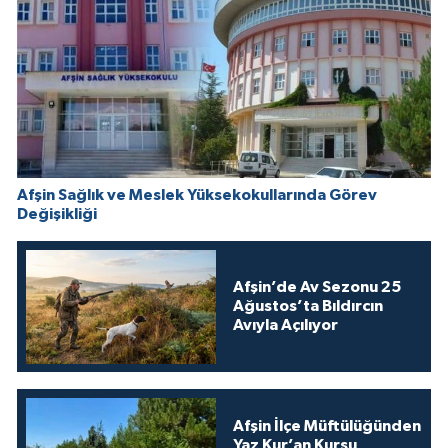
Afşin Sağlık ve Meslek Yüksekokullarında Görev
Değişikliği
Afşin’de Av Sezonu 25
Ağustos’ta Bıldırcın
Avıyla Açılıyor
Afşin İlçe Müftülüğünden
Yaz Kur’an Kursu