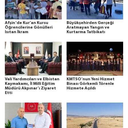
Afşin'de Kur’an Kursu
Büyükşehirden Gerçeği
Öğrencilerine Gönülleri
Aratmayan Yangın ve
Isıtan İkram
Kurtarma Tatbikatı
Vali Yardımcıları ve Elbistan
KMTSO'nun Yeni Hizmet
Kaymakamı, İl Millî Eğitim
Binası Görkemli Törenle
Müdürü Akpınar'ı Ziyaret
Hizmete Açıldı
Etti