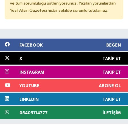
ve tüm sorumluluğu üstleniyorsunuz. Yazılan yorumlardan
Yeşil Afşin Gazetesi hiçbir şekilde sorumlu tutulamaz.
FACEBOOK
BEĞEN
X
TAKIP ET
INSTAGRAM
TAKIP ET
YOUTUBE
ABONE OL
LINKEDIN
TAKIP ET
05405114777
İLETIŞIM