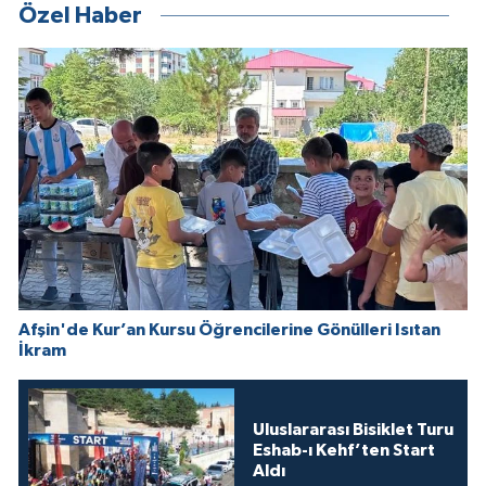
Özel Haber
Afşin'de Kur’an Kursu Öğrencilerine Gönülleri Isıtan
İkram
Uluslararası Bisiklet Turu
Eshab-ı Kehf’ten Start
Aldı