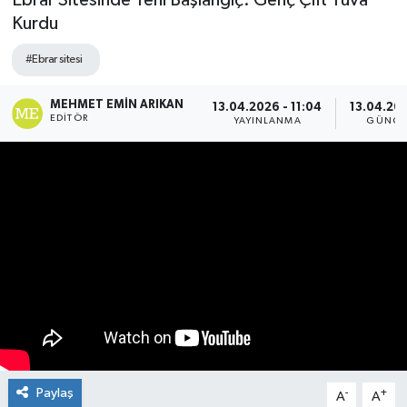
Ebrar Sitesinde Yeni Başlangıç: Genç Çift Yuva
Kurdu
#Ebrar sitesi
MEHMET EMIN ARIKAN
13.04.2026 - 11:04
13.04.202
EDITÖR
YAYINLANMA
GÜNCE
Paylaş
-
+
A
A