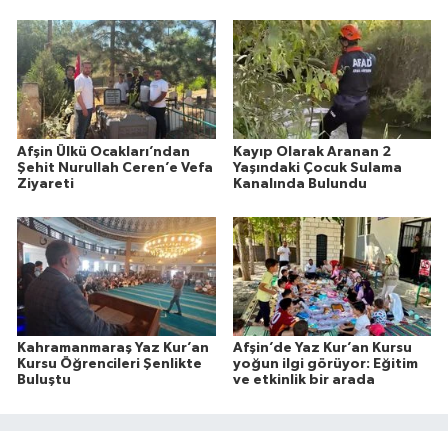
Afşin Ülkü Ocakları’ndan
Kayıp Olarak Aranan 2
Şehit Nurullah Ceren’e Vefa
Yaşındaki Çocuk Sulama
Ziyareti
Kanalında Bulundu
Kahramanmaraş Yaz Kur’an
Afşin’de Yaz Kur’an Kursu
Kursu Öğrencileri Şenlikte
yoğun ilgi görüyor: Eğitim
Buluştu
ve etkinlik bir arada