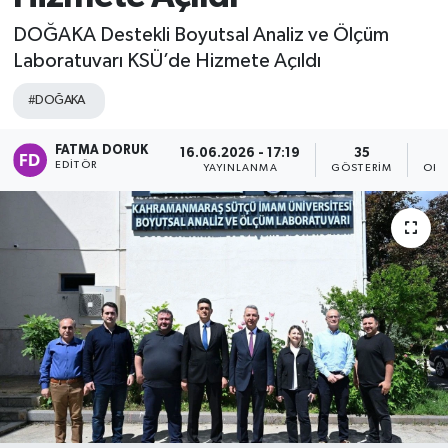
DOĞAKA Destekli Boyutsal Analiz ve Ölçüm
Laboratuvarı KSÜ’de Hizmete Açıldı
#DOĞAKA
FATMA DORUK
16.06.2026 - 17:19
35
EDITÖR
YAYINLANMA
GÖSTERIM
OKU