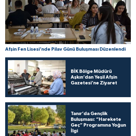
Afşin Fen Lisesi’nde Pilav Günü Buluşması Düzenlendi
BİK Bölge Müdürü
Aşkın’dan Yeşil Afşin
Gazetesi’ne Ziyaret
Tanır’da Gençlik
Buluşması: “Harekete
Geç” Programına Yoğun
İlgi