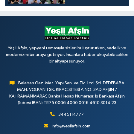
Yeşil Afşin, yepyeni temasıyla sizleri buluştururken, sadelik ve
modernizmi bir araya getiriyor. İnsanlara haber okuyabilecekleri
bir altyapı sunuyor.
Balaban Gaz. Mat. Yapı San. ve Tic. Ltd. Şti. DEDEBABA
MAH. VOLKAN 1 SK. KIRAÇ SİTESİ A NO: 3AD AFŞİN /
KAHRAMANMARAŞ Banka Hesap Numarası: İş Bankası Afşin
Şubesi IBAN: TR75 0006 4000 0016 4610 3014 23
3445114777
info@yesilafsin.com