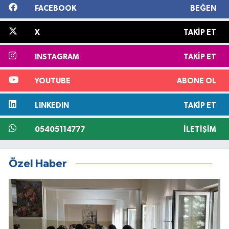
FACEBOOK
BEĞEN
X
TAKIP ET
INSTAGRAM
TAKIP ET
YOUTUBE
ABONE OL
LINKEDIN
TAKIP ET
05405114777
İLETIŞIM
Özel Haber